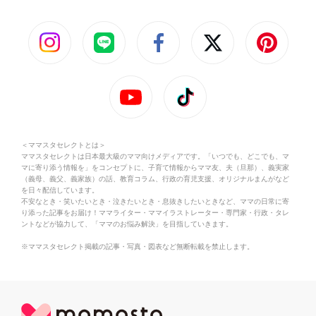
＜ママスタセレクトとは＞
ママスタセレクトは日本最大級のママ向けメディアです。「いつでも、どこでも、マ
マに寄り添う情報を」をコンセプトに、子育て情報からママ友、夫（旦那）、義実家
（義母、義父、義家族）の話、教育コラム、行政の育児支援、オリジナルまんがなど
を日々配信しています。
不安なとき・笑いたいとき・泣きたいとき・息抜きしたいときなど、ママの日常に寄
り添った記事をお届け！ママライター・ママイラストレーター・専門家・行政・タレ
ントなどが協力して、「ママのお悩み解決」を目指していきます。
※ママスタセレクト掲載の記事・写真・図表など無断転載を禁止します。