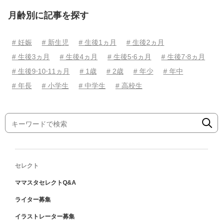
月齢別に記事を探す
# 妊娠
# 新生児
# 生後1ヵ月
# 生後2ヵ月
# 生後3ヵ月
# 生後4ヵ月
# 生後5⋅6ヵ月
# 生後7⋅8ヵ月
# 生後9⋅10⋅11ヵ月
# 1歳
# 2歳
# 年少
# 年中
# 年長
# 小学生
# 中学生
# 高校生
セレクト
ママスタセレクトQ&A
ライター募集
イラストレーター募集