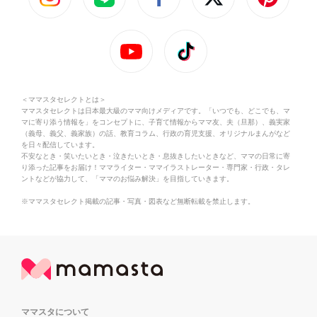
＜ママスタセレクトとは＞
ママスタセレクトは日本最大級のママ向けメディアです。「いつでも、どこでも、マ
マに寄り添う情報を」をコンセプトに、子育て情報からママ友、夫（旦那）、義実家
（義母、義父、義家族）の話、教育コラム、行政の育児支援、オリジナルまんがなど
を日々配信しています。
不安なとき・笑いたいとき・泣きたいとき・息抜きしたいときなど、ママの日常に寄
り添った記事をお届け！ママライター・ママイラストレーター・専門家・行政・タレ
ントなどが協力して、「ママのお悩み解決」を目指していきます。
※ママスタセレクト掲載の記事・写真・図表など無断転載を禁止します。
ママスタについて