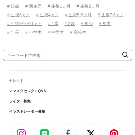
# 妊娠
# 新生児
# 生後1ヵ月
# 生後2ヵ月
# 生後3ヵ月
# 生後4ヵ月
# 生後5⋅6ヵ月
# 生後7⋅8ヵ月
# 生後9⋅10⋅11ヵ月
# 1歳
# 2歳
# 年少
# 年中
# 年長
# 小学生
# 中学生
# 高校生
セレクト
ママスタセレクトQ&A
ライター募集
イラストレーター募集