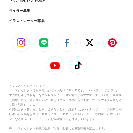
ママスタセレクトQ&A
ライター募集
イラストレーター募集
＜ママスタセレクトとは＞
ママスタセレクトは日本最大級のママ向けメディアです。「いつでも、どこでも、マ
マに寄り添う情報を」をコンセプトに、子育て情報からママ友、夫（旦那）、義実家
（義母、義父、義家族）の話、教育コラム、行政の育児支援、オリジナルまんがなど
を日々配信しています。
不安なとき・笑いたいとき・泣きたいとき・息抜きしたいときなど、ママの日常に寄
り添った記事をお届け！ママライター・ママイラストレーター・専門家・行政・タレ
ントなどが協力して、「ママのお悩み解決」を目指していきます。
※ママスタセレクト掲載の記事・写真・図表など無断転載を禁止します。