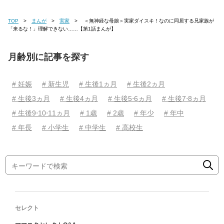
TOP
まんが
実家
＜無神経な母娘＞実家ダイスキ！なのに同居する兄家族が
「来るな！」理解できない……【第1話まんが】
月齢別に記事を探す
# 妊娠
# 新生児
# 生後1ヵ月
# 生後2ヵ月
# 生後3ヵ月
# 生後4ヵ月
# 生後5⋅6ヵ月
# 生後7⋅8ヵ月
# 生後9⋅10⋅11ヵ月
# 1歳
# 2歳
# 年少
# 年中
# 年長
# 小学生
# 中学生
# 高校生
セレクト