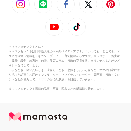
＜ママスタセレクトとは＞
ママスタセレクトは日本最大級のママ向けメディアです。「いつでも、どこでも、マ
マに寄り添う情報を」をコンセプトに、子育て情報からママ友、夫（旦那）、義実家
（義母、義父、義家族）の話、教育コラム、行政の育児支援、オリジナルまんがなど
を日々配信しています。
不安なとき・笑いたいとき・泣きたいとき・息抜きしたいときなど、ママの日常に寄
り添った記事をお届け！ママライター・ママイラストレーター・専門家・行政・タレ
ントなどが協力して、「ママのお悩み解決」を目指していきます。
※ママスタセレクト掲載の記事・写真・図表など無断転載を禁止します。