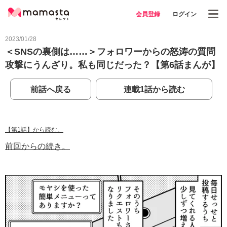
会員登録
ログイン
2023/01/28
＜SNSの裏側は……＞フォロワーからの怒涛の質問
攻撃にうんざり。私も同じだった？【第6話まんが】
前話へ戻る
連載1話から読む
【第1話】から読む。
前回からの続き。