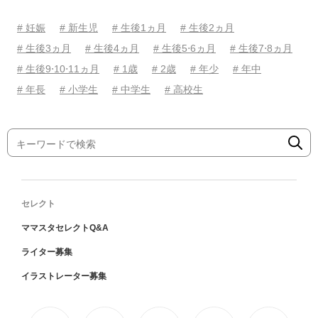
# 妊娠
# 新生児
# 生後1ヵ月
# 生後2ヵ月
# 生後3ヵ月
# 生後4ヵ月
# 生後5⋅6ヵ月
# 生後7⋅8ヵ月
# 生後9⋅10⋅11ヵ月
# 1歳
# 2歳
# 年少
# 年中
# 年長
# 小学生
# 中学生
# 高校生
セレクト
ママスタセレクトQ&A
ライター募集
イラストレーター募集