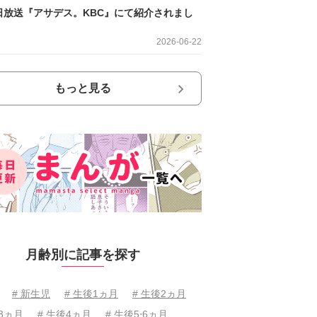
日放送『アサデス。KBC』にて紹介されまし
2026-06-22
もっと見る
月齢別に記事を探す
# 新生児
# 生後1ヵ月
# 生後2ヵ月
後3ヵ月
# 生後4ヵ月
# 生後5⋅6ヵ月