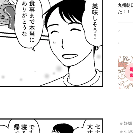
九州朝
た！！
# 妊娠
# 生