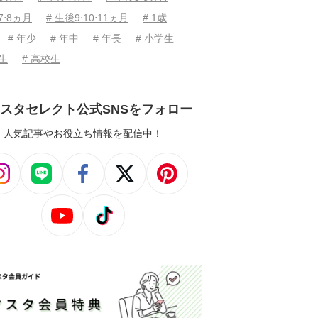
7⋅8ヵ月
# 生後9⋅10⋅11ヵ月
# 1歳
# 年少
# 年中
# 年長
# 小学生
学生
# 高校生
スタセレクト公式SNSをフォロー
人気記事やお役立ち情報を配信中！