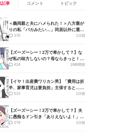
気記事
コメント
トピック
＜義両親と夫にハメられた！＞八方塞が
りの私「バカみたい…」同居以外に選択
肢がない【第5話まんが】
370
1日前
【ズーズーシー！2万で車かして？】な
ぜ私の味方しないの？母ならきっと！＜
第17話＞#4コマ母道場
424
16時間前
【イヤ！出産費ワリカン男】「費用は折
半、家事育児は妻負担」主張すると…＜
第11話＞#4コマ母道場
515
1日前
【ズーズーシー！2万で車かして？】夫
に愚痴るドン引き「ありえないよ！」＜
第16話＞#4コマ母道場
279
1日前