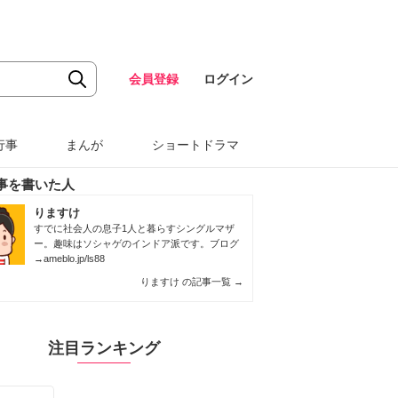
会員登録
ログイン
行事
まんが
ショートドラマ
事を書いた人
りますけ
すでに社会人の息子1人と暮らすシングルマザ
ー。趣味はソシャゲのインドア派です。ブログ
→
ameblo.jp/ls88
りますけ の記事一覧
→
注目ランキング