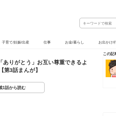
子育て/妊娠/出産
仕事
お金/暮らし
お出かけ/
この記
「ありがとう」お互い尊重できるよ
【第3話まんが】
載1話から読む