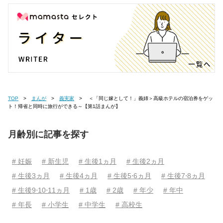
TOP
まんが
義実家
＜「同じ嫁として！」義姉＞高級ホテルの宿泊券をゲッ
ト！帰省と同時に旅行ができる～【第1話まんが】
月齢別に記事を探す
# 妊娠
# 新生児
# 生後1ヵ月
# 生後2ヵ月
# 生後3ヵ月
# 生後4ヵ月
# 生後5⋅6ヵ月
# 生後7⋅8ヵ月
# 生後9⋅10⋅11ヵ月
# 1歳
# 2歳
# 年少
# 年中
# 年長
# 小学生
# 中学生
# 高校生