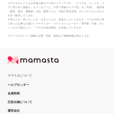
ママスタセレクトは日本最大級のママ向けメディアです。「いつでも、どこでも、マ
マに寄り添う情報を」をコンセプトに、子育て情報からママ友、夫（旦那）、義実家
（義母、義父、義家族）の話、教育コラム、行政の育児支援、オリジナルまんがなど
を日々配信しています。
不安なとき・笑いたいとき・泣きたいとき・息抜きしたいときなど、ママの日常に寄
り添った記事をお届け！ママライター・ママイラストレーター・専門家・行政・タレ
ントなどが協力して、「ママのお悩み解決」を目指していきます。
※ママスタセレクト掲載の記事・写真・図表など無断転載を禁止します。
ママスタについて
ヘルプセンター
会員特典
広告出稿について
運営会社