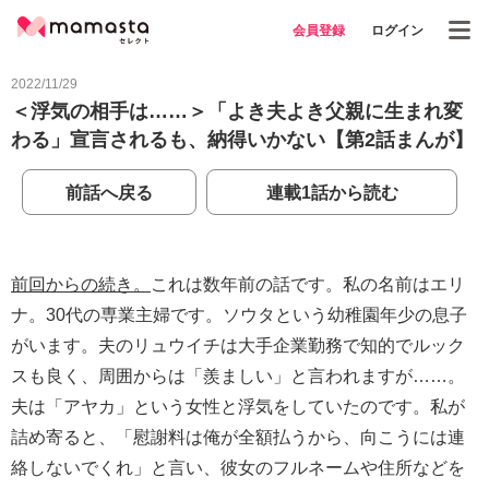
会員登録
ログイン
2022/11/29
＜浮気の相手は……＞「よき夫よき父親に生まれ変
わる」宣言されるも、納得いかない【第2話まんが】
前話へ戻る
連載1話から読む
前回からの続き。
これは数年前の話です。私の名前はエリ
ナ。30代の専業主婦です。ソウタという幼稚園年少の息子
がいます。夫のリュウイチは大手企業勤務で知的でルック
スも良く、周囲からは「羨ましい」と言われますが……。
夫は「アヤカ」という女性と浮気をしていたのです。私が
詰め寄ると、「慰謝料は俺が全額払うから、向こうには連
絡しないでくれ」と言い、彼女のフルネームや住所などを