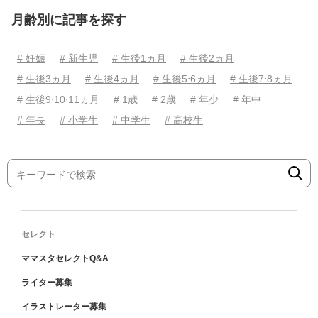
月齢別に記事を探す
# 妊娠
# 新生児
# 生後1ヵ月
# 生後2ヵ月
# 生後3ヵ月
# 生後4ヵ月
# 生後5⋅6ヵ月
# 生後7⋅8ヵ月
# 生後9⋅10⋅11ヵ月
# 1歳
# 2歳
# 年少
# 年中
# 年長
# 小学生
# 中学生
# 高校生
セレクト
ママスタセレクトQ&A
ライター募集
イラストレーター募集