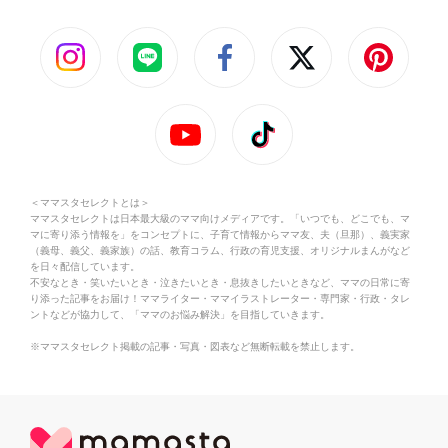
＜ママスタセレクトとは＞
ママスタセレクトは日本最大級のママ向けメディアです。「いつでも、どこでも、マ
マに寄り添う情報を」をコンセプトに、子育て情報からママ友、夫（旦那）、義実家
（義母、義父、義家族）の話、教育コラム、行政の育児支援、オリジナルまんがなど
を日々配信しています。
不安なとき・笑いたいとき・泣きたいとき・息抜きしたいときなど、ママの日常に寄
り添った記事をお届け！ママライター・ママイラストレーター・専門家・行政・タレ
ントなどが協力して、「ママのお悩み解決」を目指していきます。
※ママスタセレクト掲載の記事・写真・図表など無断転載を禁止します。