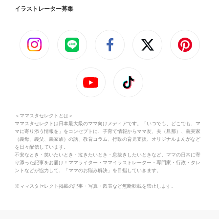
イラストレーター募集
＜ママスタセレクトとは＞
ママスタセレクトは日本最大級のママ向けメディアです。「いつでも、どこでも、マ
マに寄り添う情報を」をコンセプトに、子育て情報からママ友、夫（旦那）、義実家
（義母、義父、義家族）の話、教育コラム、行政の育児支援、オリジナルまんがなど
を日々配信しています。
不安なとき・笑いたいとき・泣きたいとき・息抜きしたいときなど、ママの日常に寄
り添った記事をお届け！ママライター・ママイラストレーター・専門家・行政・タレ
ントなどが協力して、「ママのお悩み解決」を目指していきます。
※ママスタセレクト掲載の記事・写真・図表など無断転載を禁止します。