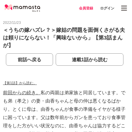
会員登録
ログイン
2022/11/23
＜うちの嫁ハズレ？＞嫁姑の問題を面倒くさがる夫
は頼りにならない！「興味ないから」【第3話まん
が】
前話へ戻る
連載1話から読む
【第1話】から読む。
前回からの続き。
私の両親は弟家族と同居しています。で
も弟（孝之）の妻・由香ちゃんと母の仲は悪くなるばか
り。とくに母は、由香ちゃんが食事の準備をイヤがる様子
に困っています。父は数年前からガンを患っており食事管
理をした方がいい状況なのに、由香ちゃんは協力するどこ