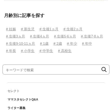
月齢別に記事を探す
# 妊娠
# 新生児
# 生後1ヵ月
# 生後2ヵ月
# 生後3ヵ月
# 生後4ヵ月
# 生後5⋅6ヵ月
# 生後7⋅8ヵ月
# 生後9⋅10⋅11ヵ月
# 1歳
# 2歳
# 年少
# 年中
# 年長
# 小学生
# 中学生
# 高校生
セレクト
ママスタセレクトQ&A
ライター募集