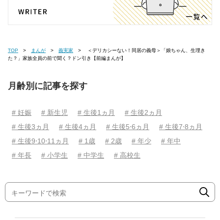
TOP
まんが
義実家
＜デリカシーない！同居の義母＞「娘ちゃん、生理き
た？」家族全員の前で聞く？ドン引き【前編まんが】
月齢別に記事を探す
# 妊娠
# 新生児
# 生後1ヵ月
# 生後2ヵ月
# 生後3ヵ月
# 生後4ヵ月
# 生後5⋅6ヵ月
# 生後7⋅8ヵ月
# 生後9⋅10⋅11ヵ月
# 1歳
# 2歳
# 年少
# 年中
# 年長
# 小学生
# 中学生
# 高校生