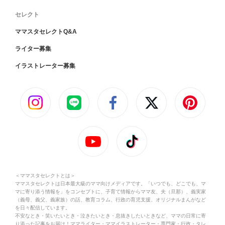
セレクト
ママスタセレクトQ&A
ライター募集
イラストレーター募集
＜ママスタセレクトとは＞
ママスタセレクトは日本最大級のママ向けメディアです。「いつでも、どこでも、マ
マに寄り添う情報を」をコンセプトに、子育て情報からママ友、夫（旦那）、義実家
（義母、義父、義家族）の話、教育コラム、行政の育児支援、オリジナルまんがなど
を日々配信しています。
不安なとき・笑いたいとき・泣きたいとき・息抜きしたいときなど、ママの日常に寄
り添った記事をお届け！ママライター・ママイラストレーター・専門家・行政・タレ