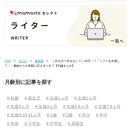
TOP
まんが
義実家
＜許せる？許せない？＞20万！？「ソファを弁償し
て！」義妹からの依頼に応えるべき？【中編まんが】
月齢別に記事を探す
# 妊娠
# 新生児
# 生後1ヵ月
# 生後2ヵ月
# 生後3ヵ月
# 生後4ヵ月
# 生後5⋅6ヵ月
# 生後7⋅8ヵ月
# 生後9⋅10⋅11ヵ月
# 1歳
# 2歳
# 年少
# 年中
# 年長
# 小学生
# 中学生
# 高校生