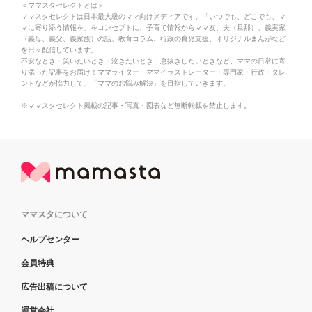
＜ママスタセレクトとは＞
ママスタセレクトは日本最大級のママ向けメディアです。「いつでも、どこでも、マ
マに寄り添う情報を」をコンセプトに、子育て情報からママ友、夫（旦那）、義実家
（義母、義父、義家族）の話、教育コラム、行政の育児支援、オリジナルまんがなど
を日々配信しています。
不安なとき・笑いたいとき・泣きたいとき・息抜きしたいときなど、ママの日常に寄
り添った記事をお届け！ママライター・ママイラストレーター・専門家・行政・タレ
ントなどが協力して、「ママのお悩み解決」を目指していきます。
※ママスタセレクト掲載の記事・写真・図表など無断転載を禁止します。
ママスタについて
ヘルプセンター
会員特典
広告出稿について
運営会社