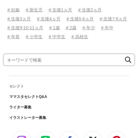
# 妊娠
# 新生児
# 生後1ヵ月
# 生後2ヵ月
# 生後3ヵ月
# 生後4ヵ月
# 生後5⋅6ヵ月
# 生後7⋅8ヵ月
# 生後9⋅10⋅11ヵ月
# 1歳
# 2歳
# 年少
# 年中
# 年長
# 小学生
# 中学生
# 高校生
セレクト
ママスタセレクトQ&A
ライター募集
イラストレーター募集