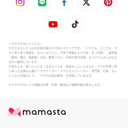
＜ママスタセレクトとは＞
ママスタセレクトは日本最大級のママ向けメディアです。「いつでも、どこでも、マ
マに寄り添う情報を」をコンセプトに、子育て情報からママ友、夫（旦那）、義実家
（義母、義父、義家族）の話、教育コラム、行政の育児支援、オリジナルまんがなど
を日々配信しています。
不安なとき・笑いたいとき・泣きたいとき・息抜きしたいときなど、ママの日常に寄
り添った記事をお届け！ママライター・ママイラストレーター・専門家・行政・タレ
ントなどが協力して、「ママのお悩み解決」を目指していきます。
※ママスタセレクト掲載の記事・写真・図表など無断転載を禁止します。