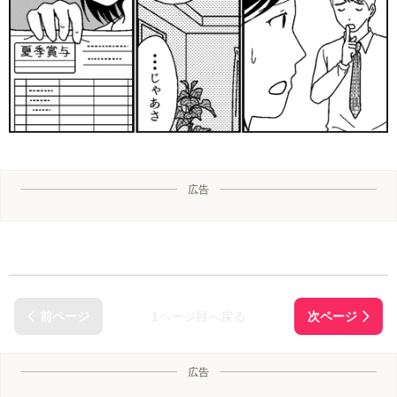
広告
1ページ目へ戻る
広告