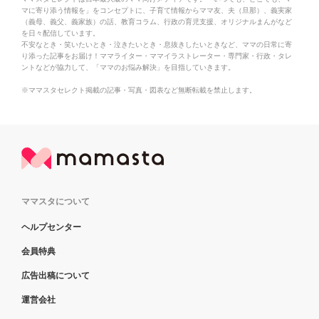
マに寄り添う情報を」をコンセプトに、子育て情報からママ友、夫（旦那）、義実家
（義母、義父、義家族）の話、教育コラム、行政の育児支援、オリジナルまんがなど
を日々配信しています。
不安なとき・笑いたいとき・泣きたいとき・息抜きしたいときなど、ママの日常に寄
り添った記事をお届け！ママライター・ママイラストレーター・専門家・行政・タレ
ントなどが協力して、「ママのお悩み解決」を目指していきます。
※ママスタセレクト掲載の記事・写真・図表など無断転載を禁止します。
ママスタについて
ヘルプセンター
会員特典
広告出稿について
運営会社