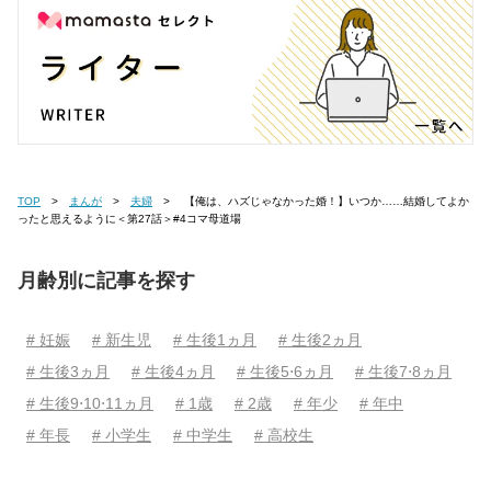
TOP
まんが
夫婦
【俺は、ハズじゃなかった婚！】いつか……結婚してよか
ったと思えるように＜第27話＞#4コマ母道場
月齢別に記事を探す
# 妊娠
# 新生児
# 生後1ヵ月
# 生後2ヵ月
# 生後3ヵ月
# 生後4ヵ月
# 生後5⋅6ヵ月
# 生後7⋅8ヵ月
# 生後9⋅10⋅11ヵ月
# 1歳
# 2歳
# 年少
# 年中
# 年長
# 小学生
# 中学生
# 高校生