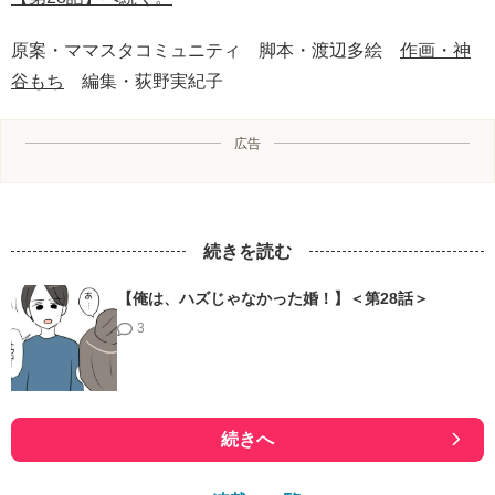
原案・ママスタコミュニティ 脚本・渡辺多絵
作画・神
谷もち
編集・荻野実紀子
広告
続きを読む
【俺は、ハズじゃなかった婚！】＜第28話＞
3
続きへ