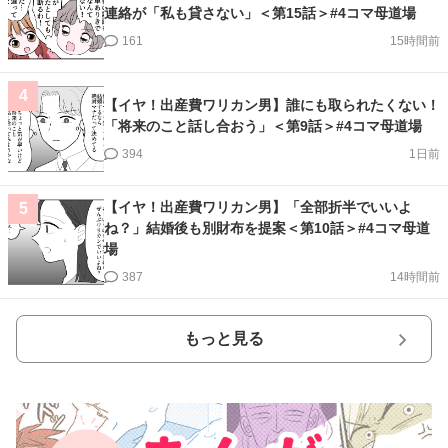
連絡が「私も貸さない」＜第15話＞#4コマ母道場
161
15時間前
4
【イヤ！出産費ワリカン男】誰にも取られたくない！
「将来のこと話し合おう」＜第9話＞#4コマ母道場
394
1日前
【イヤ！出産費ワリカン男】「全部折半でいいよ
5
ね？」結婚後も別財布を提案＜第10話＞#4コマ母道
場
387
14時間前
もっと見る