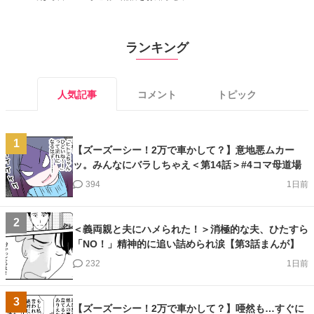
ランキング
人気記事
コメント
トピック
1
【ズーズーシー！2万で車かして？】意地悪ムカー
ッ。みんなにバラしちゃえ＜第14話＞#4コマ母道場
394
1日前
2
＜義両親と夫にハメられた！＞消極的な夫、ひたすら
「NO！」精神的に追い詰められ涙【第3話まんが】
232
1日前
3
【ズーズーシー！2万で車かして？】唖然も…すぐに