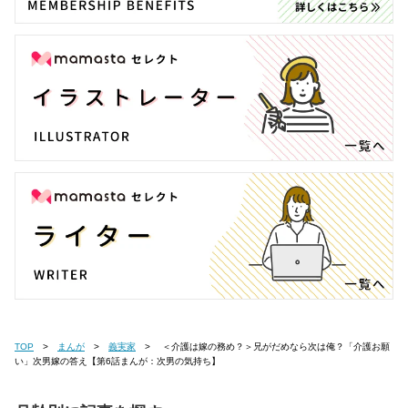
TOP
まんが
義実家
＜介護は嫁の務め？＞兄がだめなら次は俺？「介護お願
い」次男嫁の答え【第6話まんが：次男の気持ち】