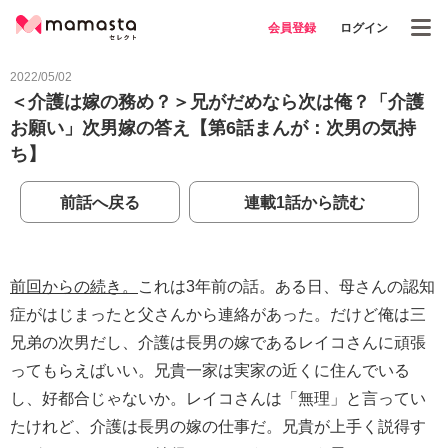
会員登録
ログイン
2022/05/02
＜介護は嫁の務め？＞兄がだめなら次は俺？「介護
お願い」次男嫁の答え【第6話まんが：次男の気持
ち】
前話へ戻る
連載1話から読む
前回からの続き。
これは3年前の話。ある日、母さんの認知
症がはじまったと父さんから連絡があった。だけど俺は三
兄弟の次男だし、介護は長男の嫁であるレイコさんに頑張
ってもらえばいい。兄貴一家は実家の近くに住んでいる
し、好都合じゃないか。レイコさんは「無理」と言ってい
たけれど、介護は長男の嫁の仕事だ。兄貴が上手く説得す