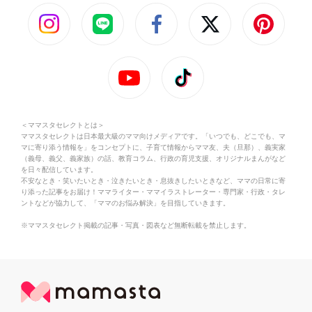
＜ママスタセレクトとは＞
ママスタセレクトは日本最大級のママ向けメディアです。「いつでも、どこでも、マ
マに寄り添う情報を」をコンセプトに、子育て情報からママ友、夫（旦那）、義実家
（義母、義父、義家族）の話、教育コラム、行政の育児支援、オリジナルまんがなど
を日々配信しています。
不安なとき・笑いたいとき・泣きたいとき・息抜きしたいときなど、ママの日常に寄
り添った記事をお届け！ママライター・ママイラストレーター・専門家・行政・タレ
ントなどが協力して、「ママのお悩み解決」を目指していきます。
※ママスタセレクト掲載の記事・写真・図表など無断転載を禁止します。