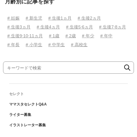
月齢別に記事を探す
# 妊娠
# 新生児
# 生後1ヵ月
# 生後2ヵ月
# 生後3ヵ月
# 生後4ヵ月
# 生後5⋅6ヵ月
# 生後7⋅8ヵ月
# 生後9⋅10⋅11ヵ月
# 1歳
# 2歳
# 年少
# 年中
# 年長
# 小学生
# 中学生
# 高校生
セレクト
ママスタセレクトQ&A
ライター募集
イラストレーター募集