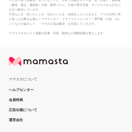
マに寄り添う情報を」をコンセプトに、子育て情報からママ友、夫（旦那）、義実家
（義母、義父、義家族）の話、教育コラム、行政の育児支援、オリジナルまんがなど
を日々配信しています。
不安なとき・笑いたいとき・泣きたいとき・息抜きしたいときなど、ママの日常に寄
り添った記事をお届け！ママライター・ママイラストレーター・専門家・行政・タレ
ントなどが協力して、「ママのお悩み解決」を目指していきます。
※ママスタセレクト掲載の記事・写真・図表など無断転載を禁止します。
ママスタについて
ヘルプセンター
会員特典
広告出稿について
運営会社