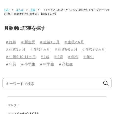
TOP
まんが
夫婦
＜ドキッとした話＞かっこいい上司からドライブデートの
お誘い！既婚者だから大丈夫？【前編まんが】
月齢別に記事を探す
# 妊娠
# 新生児
# 生後1ヵ月
# 生後2ヵ月
# 生後3ヵ月
# 生後4ヵ月
# 生後5⋅6ヵ月
# 生後7⋅8ヵ月
# 生後9⋅10⋅11ヵ月
# 1歳
# 2歳
# 年少
# 年中
# 年長
# 小学生
# 中学生
# 高校生
セレクト
ママスタセレクトQ&A