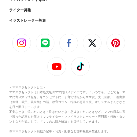
ライター募集
イラストレーター募集
＜ママスタセレクトとは＞
ママスタセレクトは日本最大級のママ向けメディアです。「いつでも、どこでも、マ
マに寄り添う情報を」をコンセプトに、子育て情報からママ友、夫（旦那）、義実家
（義母、義父、義家族）の話、教育コラム、行政の育児支援、オリジナルまんがなど
を日々配信しています。
不安なとき・笑いたいとき・泣きたいとき・息抜きしたいときなど、ママの日常に寄
り添った記事をお届け！ママライター・ママイラストレーター・専門家・行政・タレ
ントなどが協力して、「ママのお悩み解決」を目指していきます。
※ママスタセレクト掲載の記事・写真・図表など無断転載を禁止します。