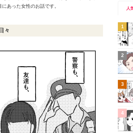
目にあった女性のお話です。
人
1
日々
2
3
4