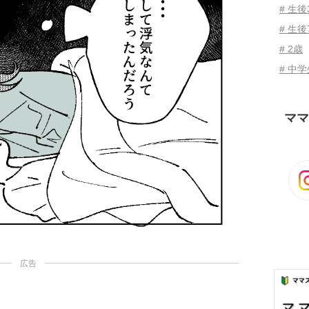
# 生
# 生後
# 2歳
# 中
ママ
広告