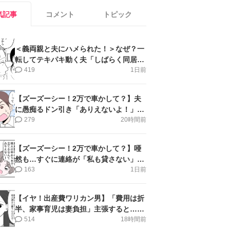
気記事
コメント
トピック
＜義両親と夫にハメられた！＞なぜ？一
転してテキパキ動く夫「しばらく同居」
提案され【第4話まんが】
419
1日前
【ズーズーシー！2万で車かして？】夫
に愚痴るドン引き「ありえないよ！」＜
第16話＞#4コマ母道場
279
20時間前
【ズーズーシー！2万で車かして？】唖
然も…すぐに連絡が「私も貸さない」＜
第15話＞#4コマ母道場
163
1日前
【イヤ！出産費ワリカン男】「費用は折
半、家事育児は妻負担」主張すると…＜
第11話＞#4コマ母道場
514
18時間前