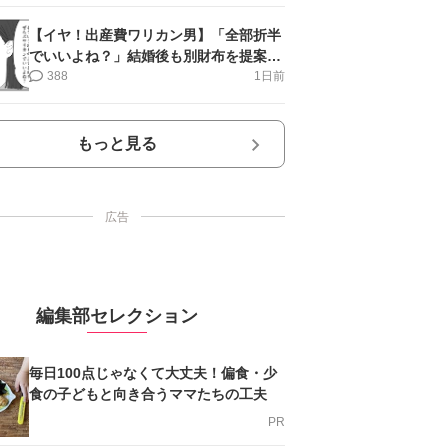
【イヤ！出産費ワリカン男】「全部折半
でいいよね？」結婚後も別財布を提案＜
第10話＞#4コマ母道場
388
1日前
もっと見る
広告
編集部セレクション
毎日100点じゃなくて大丈夫！偏食・少
食の子どもと向き合うママたちの工夫
PR