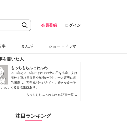
会員登録
ログイン
行事
まんが
ショートドラマ
事を書いた人
もっちもちふっわふわ
2013年と2015年にそれぞれ女の子を出産。夫は
海外を飛び回り只今単身赴任中。一人育児に疲
労困憊し、万年風邪っぴきです。好きな食べ物
ミ。ぬいぐるみ収集癖あり。
もっちもちふっわふわ の記事一覧
→
注目ランキング