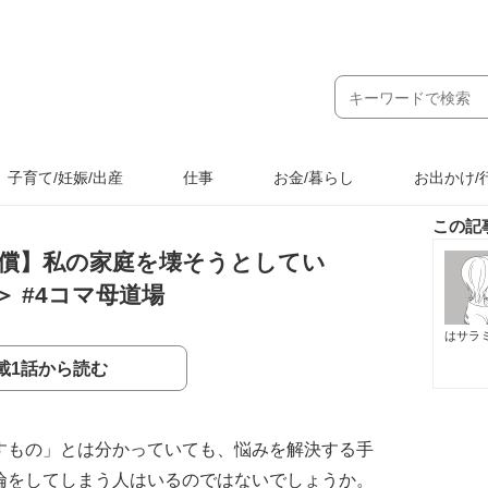
子育て/妊娠/出産
仕事
お金/暮らし
お出かけ/
この記
償】私の家庭を壊そうとしてい
 #4コマ母道場
はサラ
載1話から読む
すもの」とは分かっていても、悩みを解決する手
倫をしてしまう人はいるのではないでしょうか。