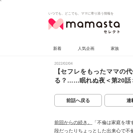
`
いつでも、どこでも、ママに寄り添う情報を
新着
人気企画
家族
2022/02/04
【セフレをもったママの代
る？……眠れぬ夜＜第20話＞
前話へ戻る
連
前回からの続き。
「不倫は家庭を壊
段だったりちょっとした出来心で不