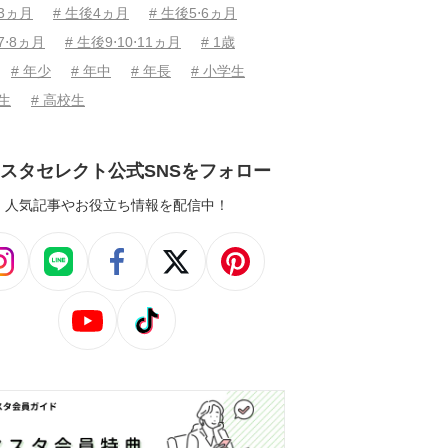
後3ヵ月
# 生後4ヵ月
# 生後5⋅6ヵ月
7⋅8ヵ月
# 生後9⋅10⋅11ヵ月
# 1歳
# 年少
# 年中
# 年長
# 小学生
学生
# 高校生
スタセレクト公式SNSをフォロー
人気記事やお役立ち情報を配信中！