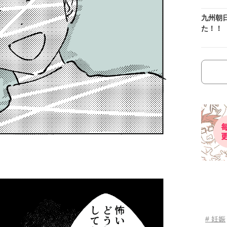
九州朝
た！！
# 妊娠