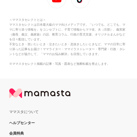
＜ママスタセレクトとは＞
ママスタセレクトは日本最大級のママ向けメディアです。「いつでも、どこでも、マ
マに寄り添う情報を」をコンセプトに、子育て情報からママ友、夫（旦那）、義実家
（義母、義父、義家族）の話、教育コラム、行政の育児支援、オリジナルまんがなど
を日々配信しています。
不安なとき・笑いたいとき・泣きたいとき・息抜きしたいときなど、ママの日常に寄
り添った記事をお届け！ママライター・ママイラストレーター・専門家・行政・タレ
ントなどが協力して、「ママのお悩み解決」を目指していきます。
※ママスタセレクト掲載の記事・写真・図表など無断転載を禁止します。
ママスタについて
ヘルプセンター
会員特典