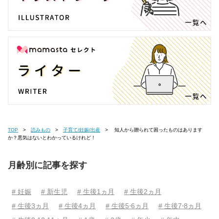
TOP
読みもの
子育て/妊娠/出産
知人から贈られて困ったものはあります
か？悪気はないとわかっているけれど！
月齢別に記事を探す
# 妊娠
# 新生児
# 生後1ヵ月
# 生後2ヵ月
# 生後3ヵ月
# 生後4ヵ月
# 生後5⋅6ヵ月
# 生後7⋅8ヵ月