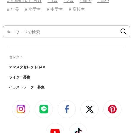
# 生後9⋅10⋅11ヵ月
# 1歳
# 2歳
# 年少
# 年中
# 年長
# 小学生
# 中学生
# 高校生
セレクト
ママスタセレクトQ&A
ライター募集
イラストレーター募集