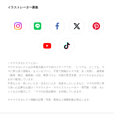
イラストレーター募集
＜ママスタセレクトとは＞
ママスタセレクトは日本最大級のママ向けメディアです。「いつでも、どこでも、マ
マに寄り添う情報を」をコンセプトに、子育て情報からママ友、夫（旦那）、義実家
（義母、義父、義家族）の話、教育コラム、行政の育児支援、オリジナルまんがなど
を日々配信しています。
不安なとき・笑いたいとき・泣きたいとき・息抜きしたいときなど、ママの日常に寄
り添った記事をお届け！ママライター・ママイラストレーター・専門家・行政・タレ
ントなどが協力して、「ママのお悩み解決」を目指していきます。
※ママスタセレクト掲載の記事・写真・図表など無断転載を禁止します。