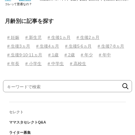
コレって普通なの？
月齢別に記事を探す
# 妊娠
# 新生児
# 生後1ヵ月
# 生後2ヵ月
# 生後3ヵ月
# 生後4ヵ月
# 生後5⋅6ヵ月
# 生後7⋅8ヵ月
# 生後9⋅10⋅11ヵ月
# 1歳
# 2歳
# 年少
# 年中
# 年長
# 小学生
# 中学生
# 高校生
セレクト
ママスタセレクトQ&A
ライター募集