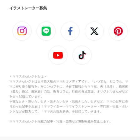
イラストレーター募集
＜ママスタセレクトとは＞
ママスタセレクトは日本最大級のママ向けメディアです。「いつでも、どこでも、マ
マに寄り添う情報を」をコンセプトに、子育て情報からママ友、夫（旦那）、義実家
（義母、義父、義家族）の話、教育コラム、行政の育児支援、オリジナルまんがなど
を日々配信しています。
不安なとき・笑いたいとき・泣きたいとき・息抜きしたいときなど、ママの日常に寄
り添った記事をお届け！ママライター・ママイラストレーター・専門家・行政・タレ
ントなどが協力して、「ママのお悩み解決」を目指していきます。
※ママスタセレクト掲載の記事・写真・図表など無断転載を禁止します。