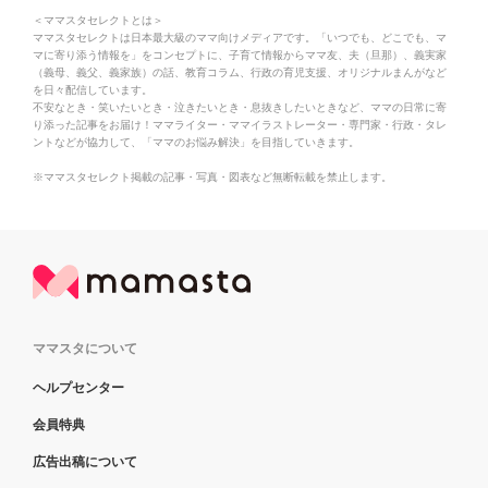
＜ママスタセレクトとは＞
ママスタセレクトは日本最大級のママ向けメディアです。「いつでも、どこでも、マ
マに寄り添う情報を」をコンセプトに、子育て情報からママ友、夫（旦那）、義実家
（義母、義父、義家族）の話、教育コラム、行政の育児支援、オリジナルまんがなど
を日々配信しています。
不安なとき・笑いたいとき・泣きたいとき・息抜きしたいときなど、ママの日常に寄
り添った記事をお届け！ママライター・ママイラストレーター・専門家・行政・タレ
ントなどが協力して、「ママのお悩み解決」を目指していきます。
※ママスタセレクト掲載の記事・写真・図表など無断転載を禁止します。
ママスタについて
ヘルプセンター
会員特典
広告出稿について