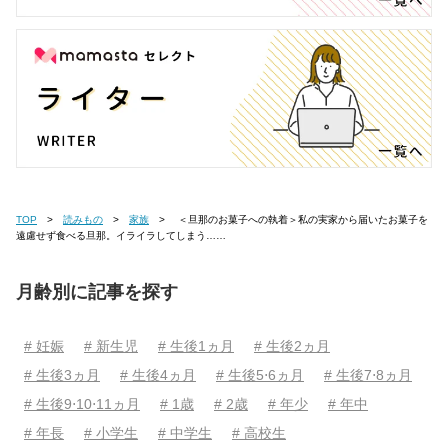
TOP
読みもの
家族
＜旦那のお菓子への執着＞私の実家から届いたお菓子を
遠慮せず食べる旦那。イライラしてしまう……
月齢別に記事を探す
# 妊娠
# 新生児
# 生後1ヵ月
# 生後2ヵ月
# 生後3ヵ月
# 生後4ヵ月
# 生後5⋅6ヵ月
# 生後7⋅8ヵ月
# 生後9⋅10⋅11ヵ月
# 1歳
# 2歳
# 年少
# 年中
# 年長
# 小学生
# 中学生
# 高校生