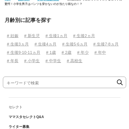
驚愕！小学生男子はパンツを穿かないのが当たり前なの！？
月齢別に記事を探す
# 妊娠
# 新生児
# 生後1ヵ月
# 生後2ヵ月
# 生後3ヵ月
# 生後4ヵ月
# 生後5⋅6ヵ月
# 生後7⋅8ヵ月
# 生後9⋅10⋅11ヵ月
# 1歳
# 2歳
# 年少
# 年中
# 年長
# 小学生
# 中学生
# 高校生
セレクト
ママスタセレクトQ&A
ライター募集