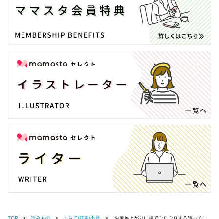
TOP
読みもの
子育て/妊娠/出産
お風呂上がりに裸でウロウロする甥っ子に