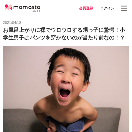
会員登録
ログイン
2021/04/18
お風呂上がりに裸でウロウロする甥っ子に驚愕！小
学生男子はパンツを穿かないのが当たり前なの！？