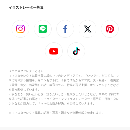
イラストレーター募集
＜ママスタセレクトとは＞
ママスタセレクトは日本最大級のママ向けメディアです。「いつでも、どこでも、マ
マに寄り添う情報を」をコンセプトに、子育て情報からママ友、夫（旦那）、義実家
（義母、義父、義家族）の話、教育コラム、行政の育児支援、オリジナルまんがなど
を日々配信しています。
不安なとき・笑いたいとき・泣きたいとき・息抜きしたいときなど、ママの日常に寄
り添った記事をお届け！ママライター・ママイラストレーター・専門家・行政・タレ
ントなどが協力して、「ママのお悩み解決」を目指していきます。
※ママスタセレクト掲載の記事・写真・図表など無断転載を禁止します。