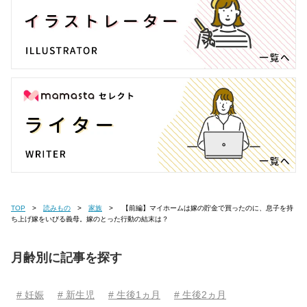
TOP
読みもの
家族
【前編】マイホームは嫁の貯金で買ったのに、息子を持
ち上げ嫁をいびる義母。嫁のとった行動の結末は？
月齢別に記事を探す
# 妊娠
# 新生児
# 生後1ヵ月
# 生後2ヵ月