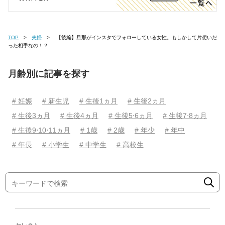
TOP
夫婦
【後編】旦那がインスタでフォローしている女性。もしかして片想いだ
った相手なの！？
月齢別に記事を探す
# 妊娠
# 新生児
# 生後1ヵ月
# 生後2ヵ月
# 生後3ヵ月
# 生後4ヵ月
# 生後5⋅6ヵ月
# 生後7⋅8ヵ月
# 生後9⋅10⋅11ヵ月
# 1歳
# 2歳
# 年少
# 年中
# 年長
# 小学生
# 中学生
# 高校生