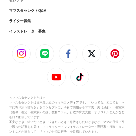
セレクト
ママスタセレクトQ&A
ライター募集
イラストレーター募集
＜ママスタセレクトとは＞
ママスタセレクトは日本最大級のママ向けメディアです。「いつでも、どこでも、マ
マに寄り添う情報を」をコンセプトに、子育て情報からママ友、夫（旦那）、義実家
（義母、義父、義家族）の話、教育コラム、行政の育児支援、オリジナルまんがなど
を日々配信しています。
不安なとき・笑いたいとき・泣きたいとき・息抜きしたいときなど、ママの日常に寄
り添った記事をお届け！ママライター・ママイラストレーター・専門家・行政・タレ
ントなどが協力して、「ママのお悩み解決」を目指していきます。