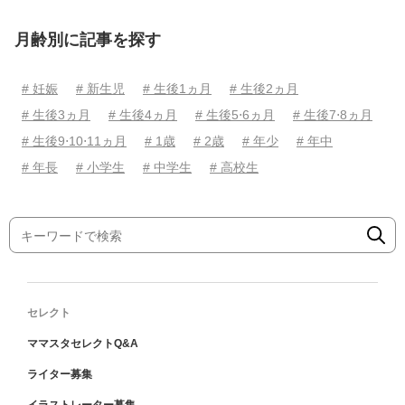
月齢別に記事を探す
# 妊娠
# 新生児
# 生後1ヵ月
# 生後2ヵ月
# 生後3ヵ月
# 生後4ヵ月
# 生後5⋅6ヵ月
# 生後7⋅8ヵ月
# 生後9⋅10⋅11ヵ月
# 1歳
# 2歳
# 年少
# 年中
# 年長
# 小学生
# 中学生
# 高校生
セレクト
ママスタセレクトQ&A
ライター募集
イラストレーター募集