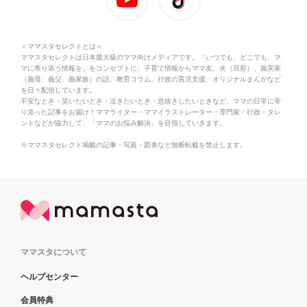
＜ママスタセレクトとは＞
ママスタセレクトは日本最大級のママ向けメディアです。「いつでも、どこでも、マ
マに寄り添う情報を」をコンセプトに、子育て情報からママ友、夫（旦那）、義実家
（義母、義父、義家族）の話、教育コラム、行政の育児支援、オリジナルまんがなど
を日々配信しています。
不安なとき・笑いたいとき・泣きたいとき・息抜きしたいときなど、ママの日常に寄
り添った記事をお届け！ママライター・ママイラストレーター・専門家・行政・タレ
ントなどが協力して、「ママのお悩み解決」を目指していきます。
※ママスタセレクト掲載の記事・写真・図表など無断転載を禁止します。
ママスタについて
ヘルプセンター
会員特典