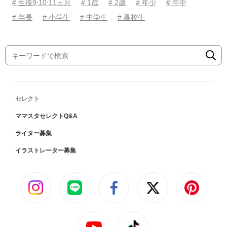
# 生後9⋅10⋅11ヵ月
# 1歳
# 2歳
# 年少
# 年中
# 年長
# 小学生
# 中学生
# 高校生
セレクト
ママスタセレクトQ&A
ライター募集
イラストレーター募集