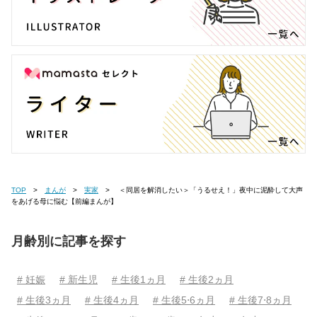
TOP
まんが
実家
＜同居を解消したい＞「うるせえ！」夜中に泥酔して大声
をあげる母に悩む【前編まんが】
月齢別に記事を探す
# 妊娠
# 新生児
# 生後1ヵ月
# 生後2ヵ月
# 生後3ヵ月
# 生後4ヵ月
# 生後5⋅6ヵ月
# 生後7⋅8ヵ月