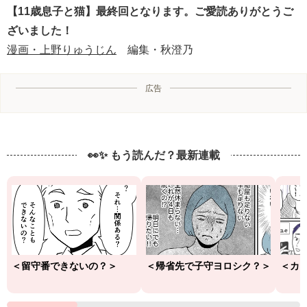
【11歳息子と猫】最終回となります。ご愛読ありがとうご
ざいました！
漫画・上野りゅうじん
編集・秋澄乃
広告
👀✨ もう読んだ？最新連載
＜留守番できないの？＞
＜帰省先で子守ヨロシク？＞
＜カ