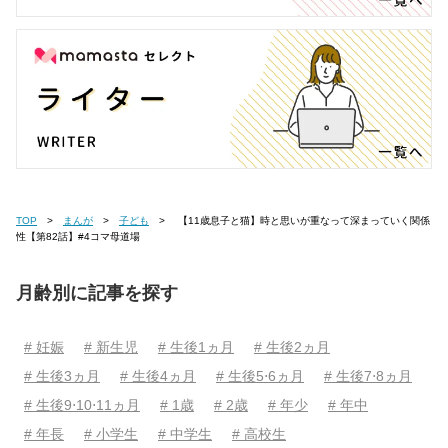
TOP
まんが
子ども
【11歳息子と猫】時と思いが重なって深まっていく関係
性【第82話】#4コマ母道場
月齢別に記事を探す
# 妊娠
# 新生児
# 生後1ヵ月
# 生後2ヵ月
# 生後3ヵ月
# 生後4ヵ月
# 生後5⋅6ヵ月
# 生後7⋅8ヵ月
# 生後9⋅10⋅11ヵ月
# 1歳
# 2歳
# 年少
# 年中
# 年長
# 小学生
# 中学生
# 高校生