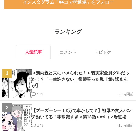
インスタグラム「#4コマ母道場」をフォロー
ランキング
人気記事
コメント
トピック
＜義両親と夫にハメられた！＞義実家全員グルだっ
1
た！？「一生許さない」復讐誓った私【第6話まん
が】
519
20時間前
2
【ズーズーシー！2万で車かして？】祖母の友人パン
チ効いてる！非常識すぎ＜第18話＞#4コマ母道場
173
13時間前