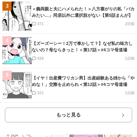
3
＜義両親と夫にハメられた！＞八方塞がりの私「バカ
みたい…」同居以外に選択肢がない【第5話まんが】
371
2日前
4
【ズーズーシー！2万で車かして？】なぜ私の味方し
ないの？母ならきっと！＜第17話＞#4コマ母道場
426
1日前
5
【イヤ！出産費ワリカン男】出産経験ある姉から「や
めな！」交際を止められ＜第12話＞#4コマ母道場
321
1日前
もっと見る