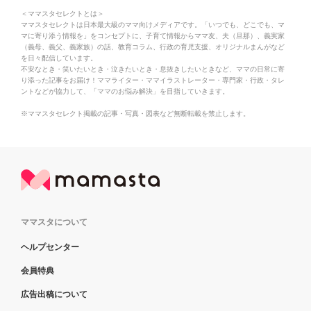
＜ママスタセレクトとは＞
ママスタセレクトは日本最大級のママ向けメディアです。「いつでも、どこでも、マ
マに寄り添う情報を」をコンセプトに、子育て情報からママ友、夫（旦那）、義実家
（義母、義父、義家族）の話、教育コラム、行政の育児支援、オリジナルまんがなど
を日々配信しています。
不安なとき・笑いたいとき・泣きたいとき・息抜きしたいときなど、ママの日常に寄
り添った記事をお届け！ママライター・ママイラストレーター・専門家・行政・タレ
ントなどが協力して、「ママのお悩み解決」を目指していきます。
※ママスタセレクト掲載の記事・写真・図表など無断転載を禁止します。
ママスタについて
ヘルプセンター
会員特典
広告出稿について