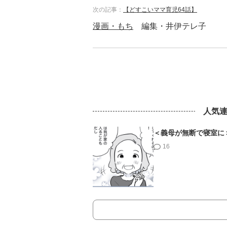
次の記事：
【どすこいママ育児64話】
漫画・もち
編集・井伊テレ子
人気
＜義母が無断で寝室に
16