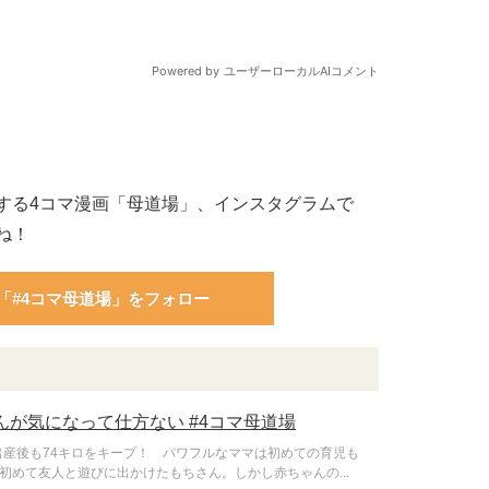
する4コマ漫画「母道場」、インスタグラムで
ね！
「#4コマ母道場」をフォロー
んが気になって仕方ない #4コマ母道場
出産後も74キロをキープ！ パワフルなママは初めての育児も
めて友人と遊びに出かけたもちさん。しかし赤ちゃんの...