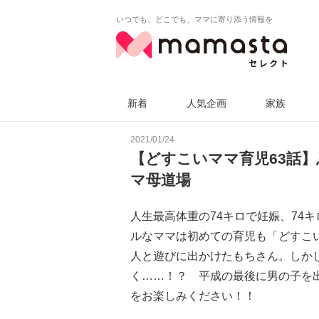
いつでも、どこでも、ママに寄り添う情報を
新着
人気企画
家族
2021/01/24
【どすこいママ育児63話】
マ母道場
人生最高体重の74キロで妊娠、74
ルなママは初めての育児も「どすこ
人と遊びに出かけたもちさん。しか
く……！？ 平成の最後に男の子を
をお楽しみください！！