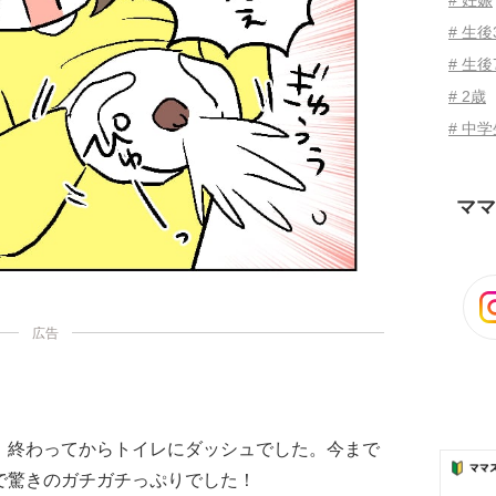
# 妊娠
# 生
# 生後
# 2歳
# 中
ママ
広告
、終わってからトイレにダッシュでした。今まで
で驚きのガチガチっぷりでした！