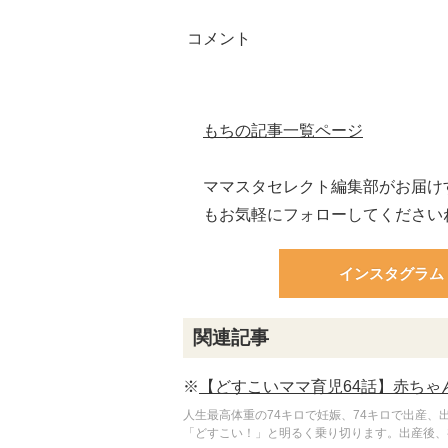
もちの記事一覧ページ
ママスタセレクト編集部がお届け
もお気軽にフォローしてください
インスタグラム
関連記事
※
【どすこいママ育児64話】赤ちゃ
人生最高体重の74キロで妊娠、74キロで出産、
「どすこい！」と明るく乗り切ります。出産後、初