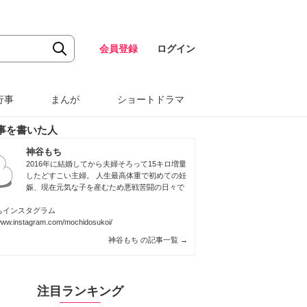
会員登録
ログイン
行事
まんが
ショートドラマ
事を書いた人
神谷もち
2016年に結婚してから夫婦そろって15キロ増量
したどすこい主婦。 人生最高体重で初めての妊
娠、現在元気な子を産むため悪戦苦闘の日々で
ちインスタグラム
/www.instagram.com/mochidosukoi/
神谷もち の記事一覧
→
注目ランキング