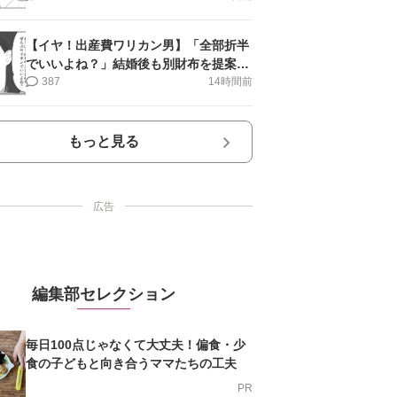
【イヤ！出産費ワリカン男】「全部折半
でいいよね？」結婚後も別財布を提案＜
第10話＞#4コマ母道場
387
14時間前
もっと見る
広告
編集部セレクション
毎日100点じゃなくて大丈夫！偏食・少
食の子どもと向き合うママたちの工夫
PR