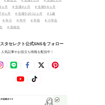
# 新生児
# 生後1ヵ月
# 生後2ヵ月
後3ヵ月
# 生後4ヵ月
# 生後5⋅6ヵ月
7⋅8ヵ月
# 生後9⋅10⋅11ヵ月
# 1歳
# 年少
# 年中
# 年長
# 小学生
学生
# 高校生
スタセレクト公式SNSをフォロー
人気記事やお役立ち情報を配信中！