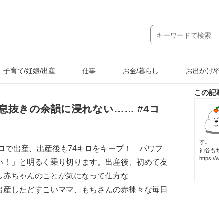
子育て/妊娠/出産
仕事
お金/暮らし
お出かけ/
この記
息抜きの余韻に浸れない…… #4コ
す。
キロで出産、出産後も74キロをキープ！ パワフ
神谷も
https:/
い！」と明るく乗り切ります。出産後、初めて友
し赤ちゃんのことが気になって仕方な
出産したどすこいママ、もちさんの赤裸々な毎日