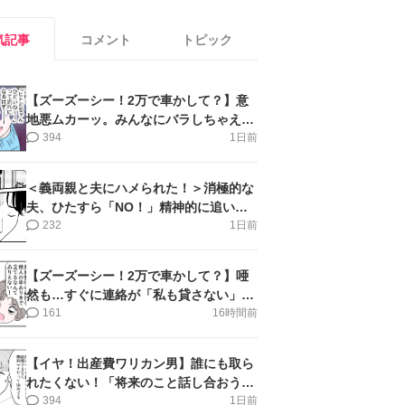
気記事
コメント
トピック
【ズーズーシー！2万で車かして？】意
地悪ムカーッ。みんなにバラしちゃえ＜
第14話＞#4コマ母道場
394
1日前
＜義両親と夫にハメられた！＞消極的な
夫、ひたすら「NO！」精神的に追い詰
められ涙【第3話まんが】
232
1日前
【ズーズーシー！2万で車かして？】唖
然も…すぐに連絡が「私も貸さない」＜
第15話＞#4コマ母道場
161
16時間前
【イヤ！出産費ワリカン男】誰にも取ら
れたくない！「将来のこと話し合おう」
＜第9話＞#4コマ母道場
394
1日前