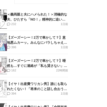
＜義両親と夫にハメられた！＞消極的な
夫、ひたすら「NO！」精神的に追い詰
められ涙【第3話まんが】
232
1日前
【ズーズーシー！2万で車かして？】意
地悪ムカーッ。みんなにバラしちゃえ＜
第14話＞#4コマ母道場
396
1日前
【ズーズーシー！2万で車かして？】唖
然も…すぐに連絡が「私も貸さない」＜
第15話＞#4コマ母道場
162
22時間前
【イヤ！出産費ワリカン男】誰にも取ら
れたくない！「将来のこと話し合おう」
＜第9話＞#4コマ母道場
394
1日前
【イヤ！出産費ワリカン男】「全部折半