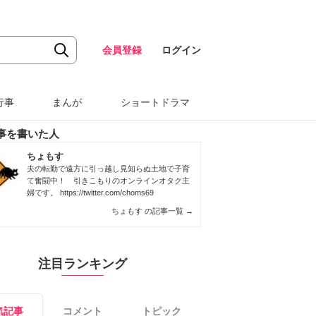
会員登録
ログイン
行事
まんが
ショートドラマ
事を書いた人
ちょもす
夫の転勤で遠方に引っ越し見知らぬ土地で子育
て奮闘中！ 引きこもりのオンラインオタク主
婦です。
https://twitter.com/choms69
ちょもす の記事一覧
→
注目ランキング
気記事
コメント
トピック