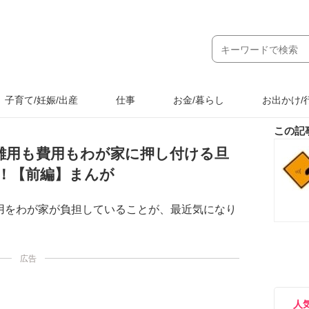
子育て/妊娠/出産
仕事
お金/暮らし
お出かけ/
この記
雑用も費用もわが家に押し付ける旦
！【前編】まんが
用をわが家が負担していることが、最近気になり
広告
人