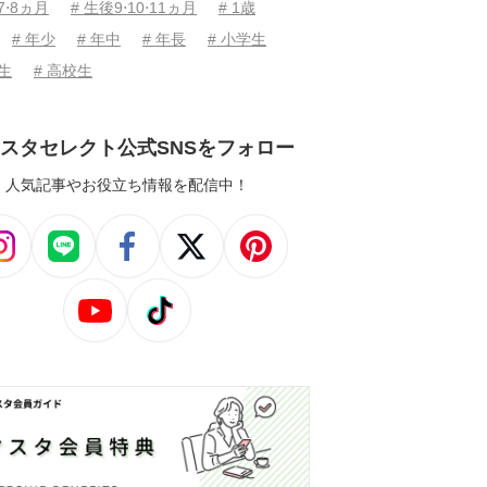
7⋅8ヵ月
# 生後9⋅10⋅11ヵ月
# 1歳
# 年少
# 年中
# 年長
# 小学生
学生
# 高校生
スタセレクト公式SNSをフォロー
人気記事やお役立ち情報を配信中！