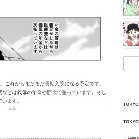
た。これからまだまだ長期入院になる予定です。
費などは義母の年金や貯金で賄っています。そし
ています。
TOKY
広告
TOKY
九州朝