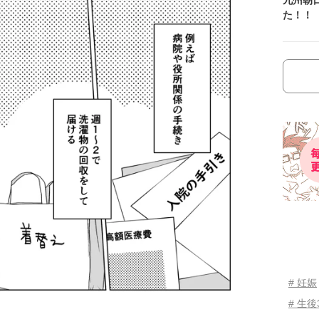
た！！
# 妊娠
# 生