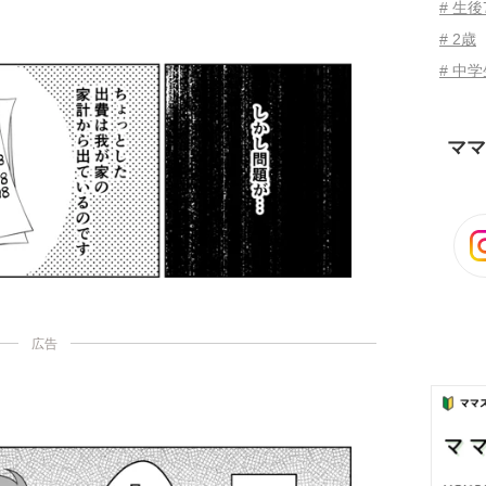
# 生後
# 2歳
# 中
ママ
広告