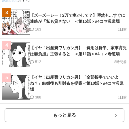
3
【ズーズーシー！2万で車かして？】唖然も…すぐに
連絡が「私も貸さない」＜第15話＞#4コマ母道場
163
1日前
4
【イヤ！出産費ワリカン男】「費用は折半、家事育児
は妻負担」主張すると…＜第11話＞#4コマ母道場
512
8時間前
【イヤ！出産費ワリカン男】「全部折半でいいよ
5
ね？」結婚後も別財布を提案＜第10話＞#4コマ母道
場
388
1日前
もっと見る