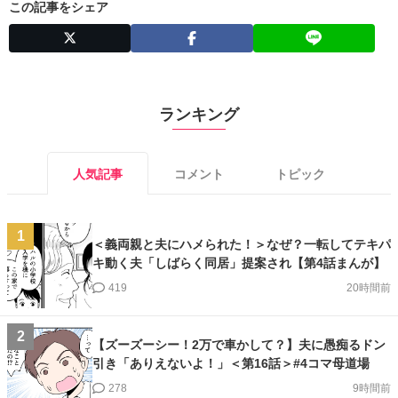
この記事をシェア
ランキング
人気記事
コメント
トピック
1
＜義両親と夫にハメられた！＞なぜ？一転してテキパ
キ動く夫「しばらく同居」提案され【第4話まんが】
419
20時間前
2
【ズーズーシー！2万で車かして？】夫に愚痴るドン
引き「ありえないよ！」＜第16話＞#4コマ母道場
278
9時間前