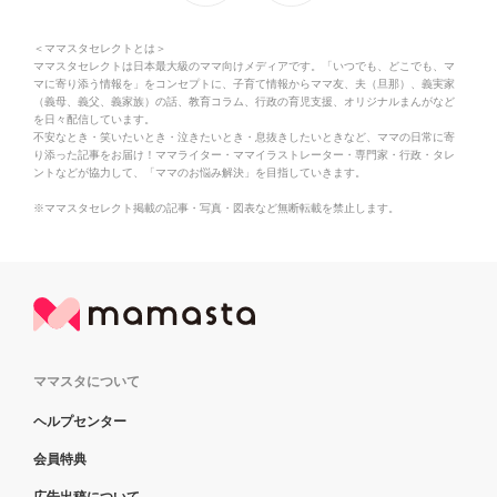
＜ママスタセレクトとは＞
ママスタセレクトは日本最大級のママ向けメディアです。「いつでも、どこでも、マ
マに寄り添う情報を」をコンセプトに、子育て情報からママ友、夫（旦那）、義実家
（義母、義父、義家族）の話、教育コラム、行政の育児支援、オリジナルまんがなど
を日々配信しています。
不安なとき・笑いたいとき・泣きたいとき・息抜きしたいときなど、ママの日常に寄
り添った記事をお届け！ママライター・ママイラストレーター・専門家・行政・タレ
ントなどが協力して、「ママのお悩み解決」を目指していきます。
※ママスタセレクト掲載の記事・写真・図表など無断転載を禁止します。
ママスタについて
ヘルプセンター
会員特典
広告出稿について