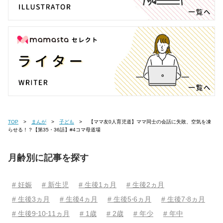
TOP
まんが
子ども
【ママ友0人育児道】ママ同士の会話に失敗、空気を凍
らせる！？【第35・36話】#4コマ母道場
月齢別に記事を探す
# 妊娠
# 新生児
# 生後1ヵ月
# 生後2ヵ月
# 生後3ヵ月
# 生後4ヵ月
# 生後5⋅6ヵ月
# 生後7⋅8ヵ月
# 生後9⋅10⋅11ヵ月
# 1歳
# 2歳
# 年少
# 年中