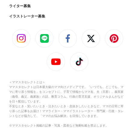
ライター募集
イラストレーター募集
＜ママスタセレクトとは＞
ママスタセレクトは日本最大級のママ向けメディアです。「いつでも、どこでも、マ
マに寄り添う情報を」をコンセプトに、子育て情報からママ友、夫（旦那）、義実家
（義母、義父、義家族）の話、教育コラム、行政の育児支援、オリジナルまんがなど
を日々配信しています。
不安なとき・笑いたいとき・泣きたいとき・息抜きしたいときなど、ママの日常に寄
り添った記事をお届け！ママライター・ママイラストレーター・専門家・行政・タレ
ントなどが協力して、「ママのお悩み解決」を目指していきます。
※ママスタセレクト掲載の記事・写真・図表など無断転載を禁止します。