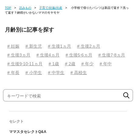
TOP
読みもの
子育て/妊娠/出産
小学校で借りたパンツは新品で返す？洗っ
て返す？納得がいかないママのモヤモヤ
月齢別に記事を探す
# 妊娠
# 新生児
# 生後1ヵ月
# 生後2ヵ月
# 生後3ヵ月
# 生後4ヵ月
# 生後5⋅6ヵ月
# 生後7⋅8ヵ月
# 生後9⋅10⋅11ヵ月
# 1歳
# 2歳
# 年少
# 年中
# 年長
# 小学生
# 中学生
# 高校生
セレクト
ママスタセレクトQ&A