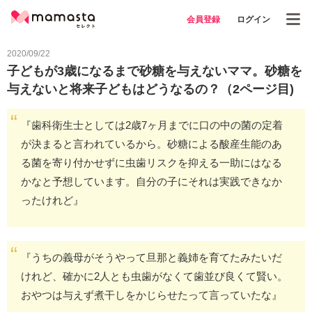
会員登録
ログイン
2020/09/22
子どもが3歳になるまで砂糖を与えないママ。砂糖を
与えないと将来子どもはどうなるの？（2ページ目)
『歯科衛生士としては2歳7ヶ月までに口の中の菌の定着
が決まると言われているから。砂糖による酸産生能のあ
る菌を寄り付かせずに虫歯リスクを抑える一助にはなる
かなと予想しています。自分の子にそれは実践できなか
ったけれど』
『うちの義母がそうやって旦那と義姉を育てたみたいだ
けれど、確かに2人とも虫歯がなくて歯並び良くて賢い。
おやつは与えず煮干しをかじらせたって言っていたな』