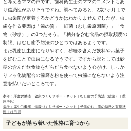
と考えるママの声です。歯科衛生士のママのコメントもあ
り信憑性がありそうですね。調べてみると、2歳7ヶ月まで
に虫歯菌が定着するかどうかはわかりませんでしたが、虫
歯を作る要因は「歯の質」「細菌（むし歯原因菌）」「食
物（砂糖）」の3つだそう。「糖分を含む食品の摂取頻度の
制限」はむし歯予防法のひとつではあるようです。
また乳歯は虫歯になりやすく、砂糖を含んだ飲料やお菓子
を好むことで虫歯になるそうです。ですから親としては砂
糖の含んだ飲食物をだらだら食べないよう心がけ、しっか
りフッ化物配合の歯磨き粉を使って虫歯にならないよう注
意を払いたいところです。
参考：厚生労働省 健康づくりサポートネット｜むし歯の予防法（総論）｜葭
原 明弘
参考：厚生労働省 健康づくりサポートネット｜子供のむし歯の特徴と有病状
況｜相田 潤
子どもが落ち着いた性格に育つから