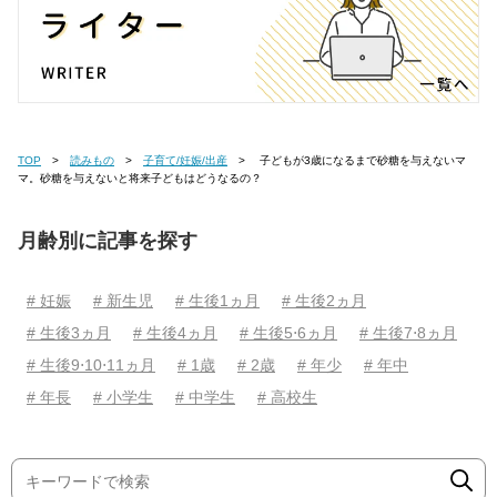
TOP
読みもの
子育て/妊娠/出産
子どもが3歳になるまで砂糖を与えないマ
マ。砂糖を与えないと将来子どもはどうなるの？
月齢別に記事を探す
# 妊娠
# 新生児
# 生後1ヵ月
# 生後2ヵ月
# 生後3ヵ月
# 生後4ヵ月
# 生後5⋅6ヵ月
# 生後7⋅8ヵ月
# 生後9⋅10⋅11ヵ月
# 1歳
# 2歳
# 年少
# 年中
# 年長
# 小学生
# 中学生
# 高校生