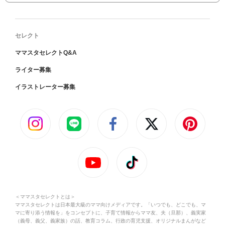
セレクト
ママスタセレクトQ&A
ライター募集
イラストレーター募集
＜ママスタセレクトとは＞
ママスタセレクトは日本最大級のママ向けメディアです。「いつでも、どこでも、マ
マに寄り添う情報を」をコンセプトに、子育て情報からママ友、夫（旦那）、義実家
（義母、義父、義家族）の話、教育コラム、行政の育児支援、オリジナルまんがなど