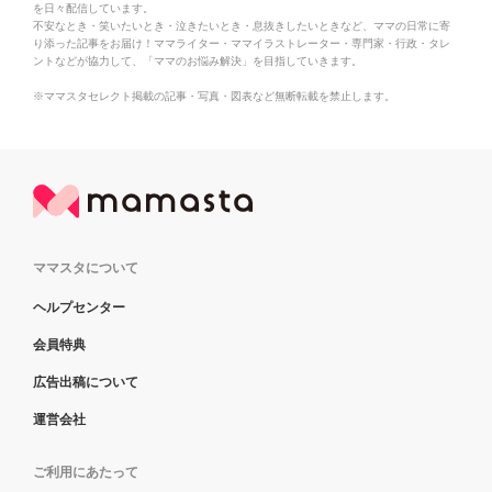
を日々配信しています。
不安なとき・笑いたいとき・泣きたいとき・息抜きしたいときなど、ママの日常に寄
り添った記事をお届け！ママライター・ママイラストレーター・専門家・行政・タレ
ントなどが協力して、「ママのお悩み解決」を目指していきます。
※ママスタセレクト掲載の記事・写真・図表など無断転載を禁止します。
ママスタについて
ヘルプセンター
会員特典
広告出稿について
運営会社
ご利用にあたって