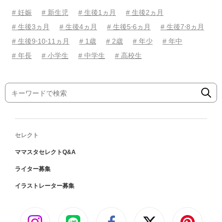
# 妊娠
# 新生児
# 生後1ヵ月
# 生後2ヵ月
# 生後3ヵ月
# 生後4ヵ月
# 生後5⋅6ヵ月
# 生後7⋅8ヵ月
# 生後9⋅10⋅11ヵ月
# 1歳
# 2歳
# 年少
# 年中
# 年長
# 小学生
# 中学生
# 高校生
セレクト
ママスタセレクトQ&A
ライター募集
イラストレーター募集