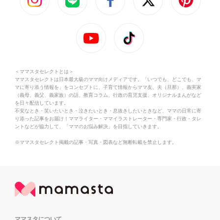
＜ママスタセレクトとは＞
ママスタセレクトは日本最大級のママ向けメディアです。「いつでも、どこでも、マ
マに寄り添う情報を」をコンセプトに、子育て情報からママ友、夫（旦那）、義実家
（義母、義父、義家族）の話、教育コラム、行政の育児支援、オリジナルまんがなど
を日々配信しています。
不安なとき・笑いたいとき・泣きたいとき・息抜きしたいときなど、ママの日常に寄
り添った記事をお届け！ママライター・ママイラストレーター・専門家・行政・タレ
ントなどが協力して、「ママのお悩み解決」を目指していきます。
※ママスタセレクト掲載の記事・写真・図表など無断転載を禁止します。
ママスタについて