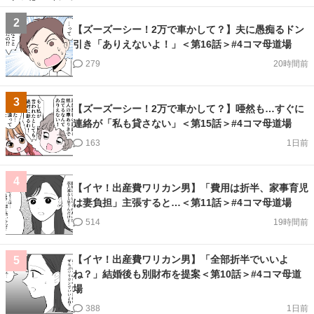
2
【ズーズーシー！2万で車かして？】夫に愚痴るドン
引き「ありえないよ！」＜第16話＞#4コマ母道場
279
20時間前
3
【ズーズーシー！2万で車かして？】唖然も…すぐに
連絡が「私も貸さない」＜第15話＞#4コマ母道場
163
1日前
4
【イヤ！出産費ワリカン男】「費用は折半、家事育児
は妻負担」主張すると…＜第11話＞#4コマ母道場
514
19時間前
【イヤ！出産費ワリカン男】「全部折半でいいよ
5
ね？」結婚後も別財布を提案＜第10話＞#4コマ母道
場
388
1日前