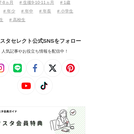
7⋅8ヵ月
# 生後9⋅10⋅11ヵ月
# 1歳
# 年少
# 年中
# 年長
# 小学生
学生
# 高校生
スタセレクト公式SNSをフォロー
人気記事やお役立ち情報を配信中！