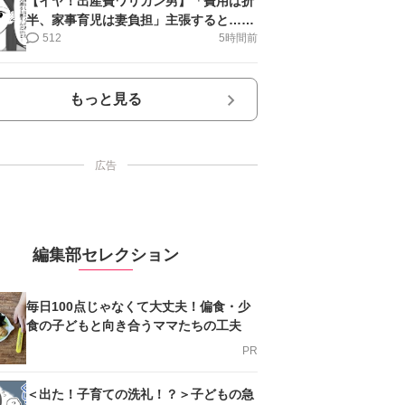
【イヤ！出産費ワリカン男】「費用は折
半、家事育児は妻負担」主張すると…＜
第11話＞#4コマ母道場
512
5時間前
もっと見る
広告
編集部セレクション
毎日100点じゃなくて大丈夫！偏食・少
食の子どもと向き合うママたちの工夫
PR
＜出た！子育ての洗礼！？＞子どもの急