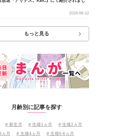
日放送『アサデス。KBC』にて紹介されまし
2026-06-22
もっと見る
月齢別に記事を探す
# 新生児
# 生後1ヵ月
# 生後2ヵ月
後3ヵ月
# 生後4ヵ月
# 生後5⋅6ヵ月