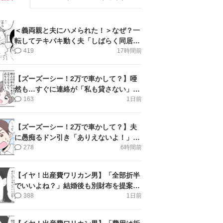
＜義両親と夫にハメられた！＞なぜ？一
転してテキパキ動く夫「しばらく同居」
提案され【第4話まんが】
419
17時間前
【ズーズーシー！2万で車かして？】唖
然も…すぐに連絡が「私も貸さない」＜
第15話＞#4コマ母道場
163
1日前
【ズーズーシー！2万で車かして？】夫
に愚痴るドン引き「ありえないよ！」＜
第16話＞#4コマ母道場
278
6時間前
【イヤ！出産費ワリカン男】「全部折半
でいいよね？」結婚後も別財布を提案＜
第10話＞#4コマ母道場
388
1日前