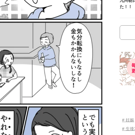
九州朝
た！！
# 妊娠
# 生