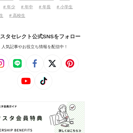
# 年少
# 年中
# 年長
# 小学生
学生
# 高校生
スタセレクト公式SNSをフォロー
人気記事やお役立ち情報を配信中！