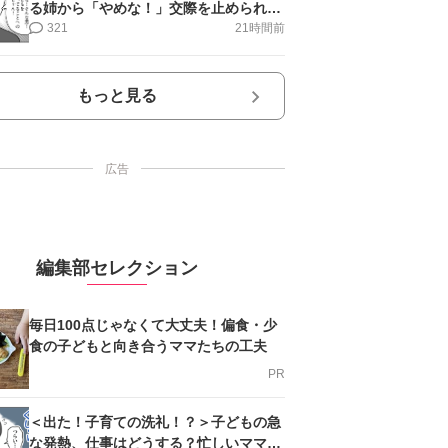
る姉から「やめな！」交際を止められ＜
第12話＞#4コマ母道場
321
21時間前
もっと見る
広告
編集部セレクション
毎日100点じゃなくて大丈夫！偏食・少
食の子どもと向き合うママたちの工夫
PR
＜出た！子育ての洗礼！？＞子どもの急
な発熱、仕事はどうする？忙しいママを