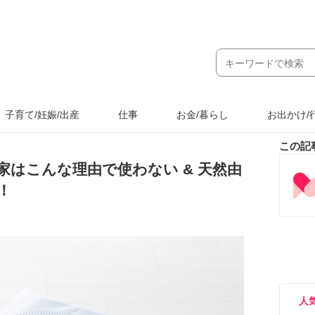
子育て/妊娠/出産
仕事
お金/暮らし
お出かけ/
この記
はこんな理由で使わない & 天然由
！
人