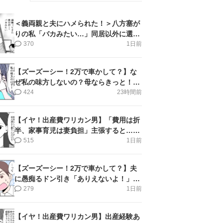
＜義両親と夫にハメられた！＞八方塞が
りの私「バカみたい…」同居以外に選択
肢がない【第5話まんが】
370
1日前
【ズーズーシー！2万で車かして？】な
ぜ私の味方しないの？母ならきっと！＜
第17話＞#4コマ母道場
424
23時間前
【イヤ！出産費ワリカン男】「費用は折
半、家事育児は妻負担」主張すると…＜
第11話＞#4コマ母道場
515
1日前
【ズーズーシー！2万で車かして？】夫
に愚痴るドン引き「ありえないよ！」＜
第16話＞#4コマ母道場
279
1日前
【イヤ！出産費ワリカン男】出産経験あ