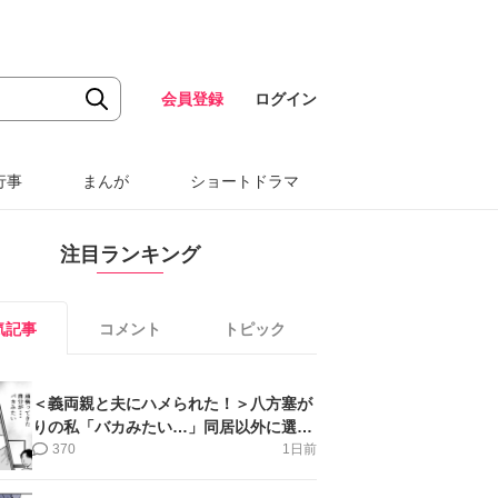
会員登録
ログイン
行事
まんが
ショートドラマ
注目ランキング
気記事
コメント
トピック
＜義両親と夫にハメられた！＞八方塞が
りの私「バカみたい…」同居以外に選択
肢がない【第5話まんが】
370
1日前