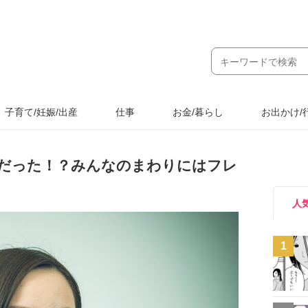
子育て/妊娠/出産
仕事
お金/暮らし
お出かけ/
だった！？みんなのまわりにはフレ
人
1