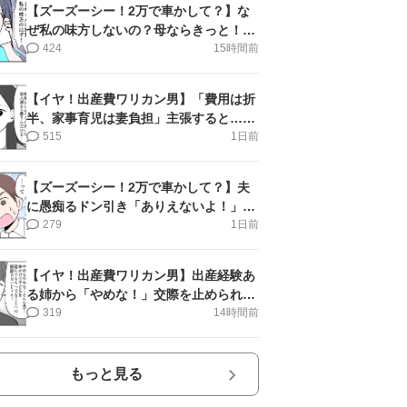
【ズーズーシー！2万で車かして？】な
ぜ私の味方しないの？母ならきっと！＜
第17話＞#4コマ母道場
424
15時間前
【イヤ！出産費ワリカン男】「費用は折
半、家事育児は妻負担」主張すると…＜
第11話＞#4コマ母道場
515
1日前
【ズーズーシー！2万で車かして？】夫
に愚痴るドン引き「ありえないよ！」＜
第16話＞#4コマ母道場
279
1日前
【イヤ！出産費ワリカン男】出産経験あ
る姉から「やめな！」交際を止められ＜
第12話＞#4コマ母道場
319
14時間前
もっと見る