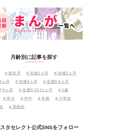
月齢別に記事を探す
# 新生児
# 生後1ヵ月
# 生後2ヵ月
後3ヵ月
# 生後4ヵ月
# 生後5⋅6ヵ月
7⋅8ヵ月
# 生後9⋅10⋅11ヵ月
# 1歳
# 年少
# 年中
# 年長
# 小学生
学生
# 高校生
スタセレクト公式SNSをフォロー