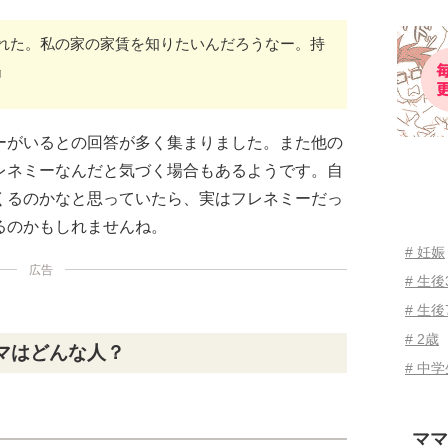
れた。私の家の家賃を知りたいんだろうなー。持
』
ーがいるとの回答が多く集まりました。また他の
レネミーなんだと気づく場合もあるようです。自
くるのかなと思っていたら、実はフレネミーだっ
るのかもしれませんね。
# 妊娠
広告
# 生
# 生後
# 2歳
マはどんな人？
# 中
ママ