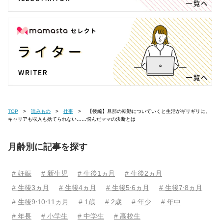
TOP
読みもの
仕事
【後編】旦那の転勤についていくと生活がギリギリに。
キャリアも収入も捨てられない……悩んだママの決断とは
月齢別に記事を探す
# 妊娠
# 新生児
# 生後1ヵ月
# 生後2ヵ月
# 生後3ヵ月
# 生後4ヵ月
# 生後5⋅6ヵ月
# 生後7⋅8ヵ月
# 生後9⋅10⋅11ヵ月
# 1歳
# 2歳
# 年少
# 年中
# 年長
# 小学生
# 中学生
# 高校生