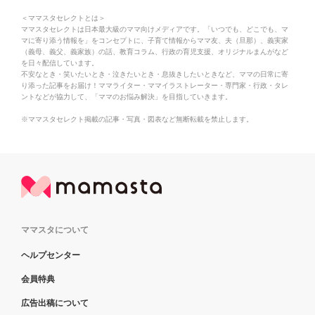
＜ママスタセレクトとは＞
ママスタセレクトは日本最大級のママ向けメディアです。「いつでも、どこでも、マ
マに寄り添う情報を」をコンセプトに、子育て情報からママ友、夫（旦那）、義実家
（義母、義父、義家族）の話、教育コラム、行政の育児支援、オリジナルまんがなど
を日々配信しています。
不安なとき・笑いたいとき・泣きたいとき・息抜きしたいときなど、ママの日常に寄
り添った記事をお届け！ママライター・ママイラストレーター・専門家・行政・タレ
ントなどが協力して、「ママのお悩み解決」を目指していきます。
※ママスタセレクト掲載の記事・写真・図表など無断転載を禁止します。
ママスタについて
ヘルプセンター
会員特典
広告出稿について