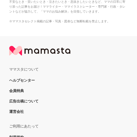
不安なとき・笑いたいとき・泣きたいとき・息抜きしたいときなど、ママの日常に寄
り添った記事をお届け！ママライター・ママイラストレーター・専門家・行政・タレ
ントなどが協力して、「ママのお悩み解決」を目指していきます。
※ママスタセレクト掲載の記事・写真・図表など無断転載を禁止します。
ママスタについて
ヘルプセンター
会員特典
広告出稿について
運営会社
ご利用にあたって