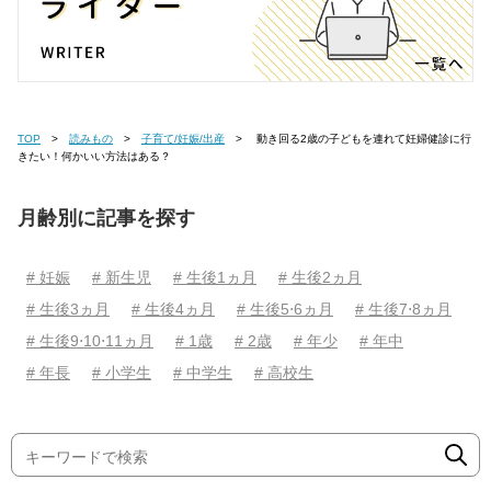
TOP
読みもの
子育て/妊娠/出産
動き回る2歳の子どもを連れて妊婦健診に行
きたい！何かいい方法はある？
月齢別に記事を探す
# 妊娠
# 新生児
# 生後1ヵ月
# 生後2ヵ月
# 生後3ヵ月
# 生後4ヵ月
# 生後5⋅6ヵ月
# 生後7⋅8ヵ月
# 生後9⋅10⋅11ヵ月
# 1歳
# 2歳
# 年少
# 年中
# 年長
# 小学生
# 中学生
# 高校生