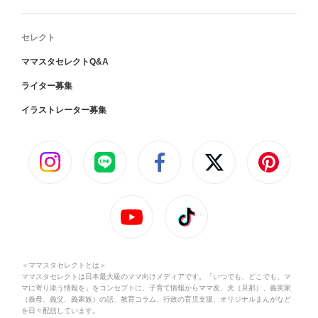
セレクト
ママスタセレクトQ&A
ライター募集
イラストレーター募集
＜ママスタセレクトとは＞
ママスタセレクトは日本最大級のママ向けメディアです。「いつでも、どこでも、マ
マに寄り添う情報を」をコンセプトに、子育て情報からママ友、夫（旦那）、義実家
（義母、義父、義家族）の話、教育コラム、行政の育児支援、オリジナルまんがなど
を日々配信しています。