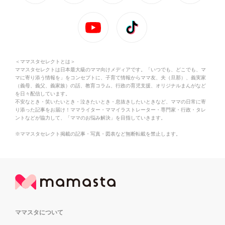
＜ママスタセレクトとは＞
ママスタセレクトは日本最大級のママ向けメディアです。「いつでも、どこでも、マ
マに寄り添う情報を」をコンセプトに、子育て情報からママ友、夫（旦那）、義実家
（義母、義父、義家族）の話、教育コラム、行政の育児支援、オリジナルまんがなど
を日々配信しています。
不安なとき・笑いたいとき・泣きたいとき・息抜きしたいときなど、ママの日常に寄
り添った記事をお届け！ママライター・ママイラストレーター・専門家・行政・タレ
ントなどが協力して、「ママのお悩み解決」を目指していきます。
※ママスタセレクト掲載の記事・写真・図表など無断転載を禁止します。
ママスタについて