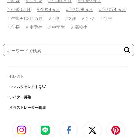
# 妊娠
# 新生児
# 生後1ヵ月
# 生後2ヵ月
# 生後3ヵ月
# 生後4ヵ月
# 生後5⋅6ヵ月
# 生後7⋅8ヵ月
# 生後9⋅10⋅11ヵ月
# 1歳
# 2歳
# 年少
# 年中
# 年長
# 小学生
# 中学生
# 高校生
セレクト
ママスタセレクトQ&A
ライター募集
イラストレーター募集