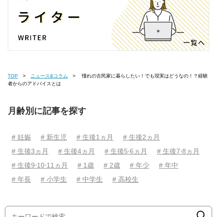
TOP
ニュース&コラム
憧れの古民家に暮らしたい！でも現実はどうなの！？経験
者からのアドバイスとは
月齢別に記事を探す
# 妊娠
# 新生児
# 生後1ヵ月
# 生後2ヵ月
# 生後3ヵ月
# 生後4ヵ月
# 生後5⋅6ヵ月
# 生後7⋅8ヵ月
# 生後9⋅10⋅11ヵ月
# 1歳
# 2歳
# 年少
# 年中
# 年長
# 小学生
# 中学生
# 高校生