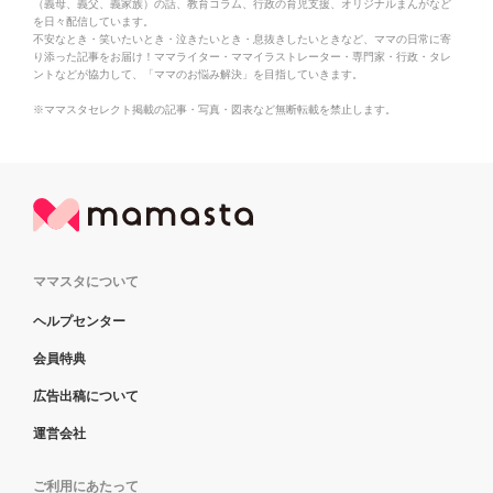
（義母、義父、義家族）の話、教育コラム、行政の育児支援、オリジナルまんがなど
を日々配信しています。
不安なとき・笑いたいとき・泣きたいとき・息抜きしたいときなど、ママの日常に寄
り添った記事をお届け！ママライター・ママイラストレーター・専門家・行政・タレ
ントなどが協力して、「ママのお悩み解決」を目指していきます。
※ママスタセレクト掲載の記事・写真・図表など無断転載を禁止します。
ママスタについて
ヘルプセンター
会員特典
広告出稿について
運営会社
ご利用にあたって