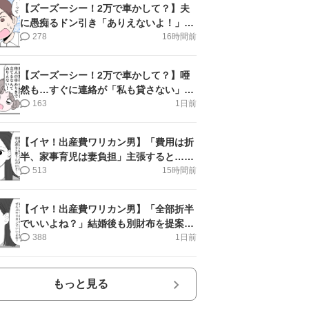
【ズーズーシー！2万で車かして？】夫
に愚痴るドン引き「ありえないよ！」＜
第16話＞#4コマ母道場
278
16時間前
【ズーズーシー！2万で車かして？】唖
然も…すぐに連絡が「私も貸さない」＜
第15話＞#4コマ母道場
163
1日前
【イヤ！出産費ワリカン男】「費用は折
半、家事育児は妻負担」主張すると…＜
第11話＞#4コマ母道場
513
15時間前
【イヤ！出産費ワリカン男】「全部折半
でいいよね？」結婚後も別財布を提案＜
第10話＞#4コマ母道場
388
1日前
もっと見る