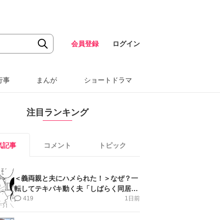
会員登録
ログイン
行事
まんが
ショートドラマ
注目ランキング
気記事
コメント
トピック
＜義両親と夫にハメられた！＞なぜ？一
転してテキパキ動く夫「しばらく同居」
提案され【第4話まんが】
419
1日前