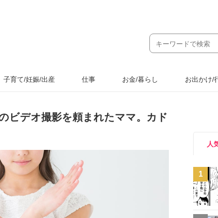
子育て/妊娠/出産
仕事
お金/暮らし
お出かけ/
のビデオ撮影を頼まれたママ。カド
人
1