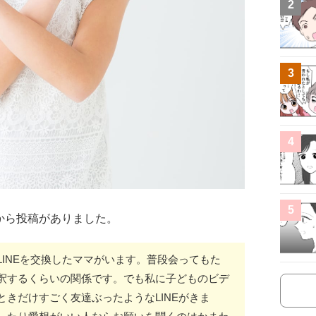
2
3
4
5
から投稿がありました。
INEを交換したママがいます。普段会ってもた
釈するくらいの関係です。でも私に子どものビデ
きだけすごく友達ぶったようなLINEがきま