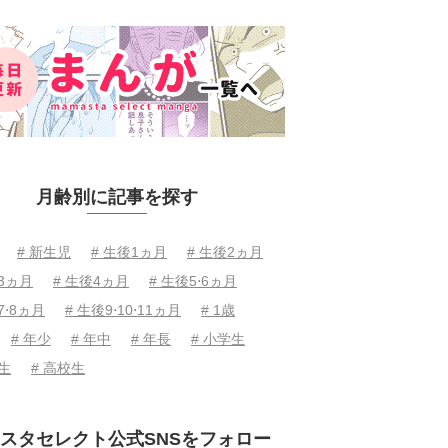
月齢別に記事を探す
# 新生児
# 生後1ヵ月
# 生後2ヵ月
後3ヵ月
# 生後4ヵ月
# 生後5⋅6ヵ月
7⋅8ヵ月
# 生後9⋅10⋅11ヵ月
# 1歳
# 年少
# 年中
# 年長
# 小学生
学生
# 高校生
スタセレクト公式SNSをフォロー