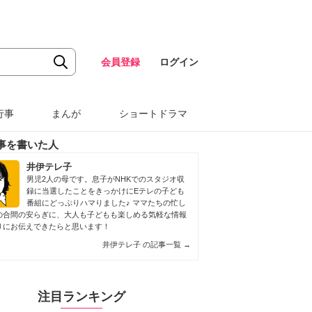
会員登録
ログイン
行事
まんが
ショートドラマ
事を書いた人
井伊テレ子
男児2人の母です。息子がNHKでのスタジオ収
録に当選したことをきっかけにEテレの子ども
番組にどっぷりハマりました♪ ママたちの忙し
の合間の安らぎに、大人も子どもも楽しめる気軽な情報
りにお伝えできたらと思います！
井伊テレ子 の記事一覧
→
注目ランキング