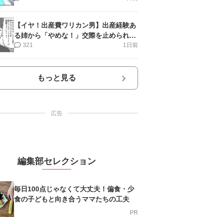
【イヤ！出産費ワリカン男】出産経験あ
る姉から「やめな！」交際を止められ＜
第12話＞#4コマ母道場
321
1日前
もっと見る
広告
編集部セレクション
毎日100点じゃなくて大丈夫！偏食・少
食の子どもと向き合うママたちの工夫
PR