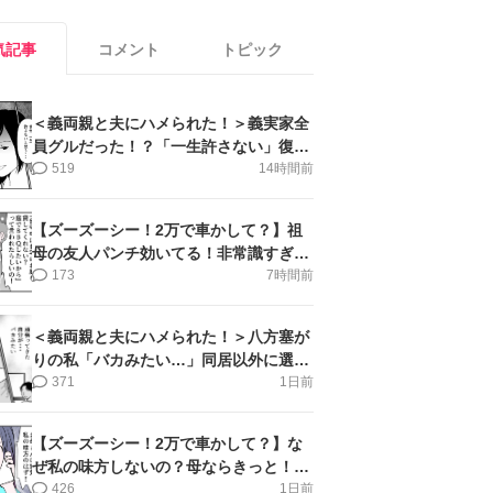
気記事
コメント
トピック
＜義両親と夫にハメられた！＞義実家全
員グルだった！？「一生許さない」復讐
誓った私【第6話まんが】
519
14時間前
【ズーズーシー！2万で車かして？】祖
母の友人パンチ効いてる！非常識すぎ＜
第18話＞#4コマ母道場
173
7時間前
＜義両親と夫にハメられた！＞八方塞が
りの私「バカみたい…」同居以外に選択
肢がない【第5話まんが】
371
1日前
【ズーズーシー！2万で車かして？】な
ぜ私の味方しないの？母ならきっと！＜
第17話＞#4コマ母道場
426
1日前