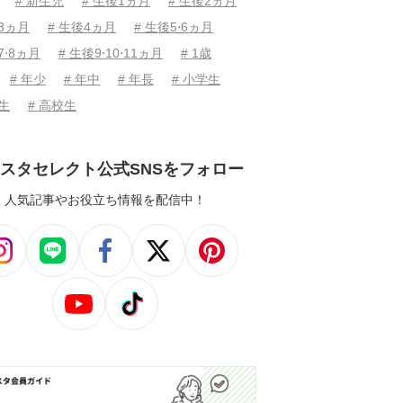
# 新生児
# 生後1ヵ月
# 生後2ヵ月
後3ヵ月
# 生後4ヵ月
# 生後5⋅6ヵ月
7⋅8ヵ月
# 生後9⋅10⋅11ヵ月
# 1歳
# 年少
# 年中
# 年長
# 小学生
学生
# 高校生
スタセレクト公式SNSをフォロー
人気記事やお役立ち情報を配信中！