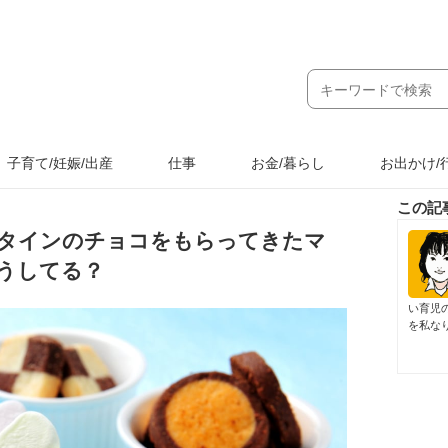
子育て/妊娠/出産
仕事
お金/暮らし
お出かけ/
この記
タインのチョコをもらってきたマ
うしてる？
い育児
を私な