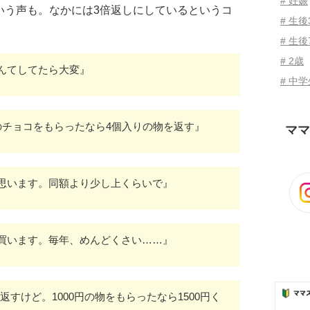
# 妊娠
いう声も。なかには3倍返しにしているというコ
# 生
# 生後
# 2歳
んてしてたら大変』
# 中
のチョコをもらったなら4個入りの物を返す』
ママ
思います。同額より少し上くらいで』
買います。毎年、めんどくさい……』
返すけど。1000円の物をもらったなら1500円く