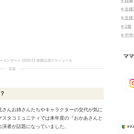
# 妊娠
# 生
# 生後
# 2歳
# 中
ママ
コンサート 2020-21 全国公演スケジュール
広告
？
兄さんお姉さんたちやキャラクターの交代が気に
マスタコミュニティでは来年度の『おかあさんと
出演者が話題になっていました。