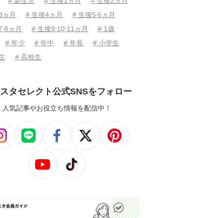
# 新生児
# 生後1ヵ月
# 生後2ヵ月
後3ヵ月
# 生後4ヵ月
# 生後5⋅6ヵ月
7⋅8ヵ月
# 生後9⋅10⋅11ヵ月
# 1歳
# 年少
# 年中
# 年長
# 小学生
学生
# 高校生
スタセレクト公式SNSをフォロー
人気記事やお役立ち情報を配信中！