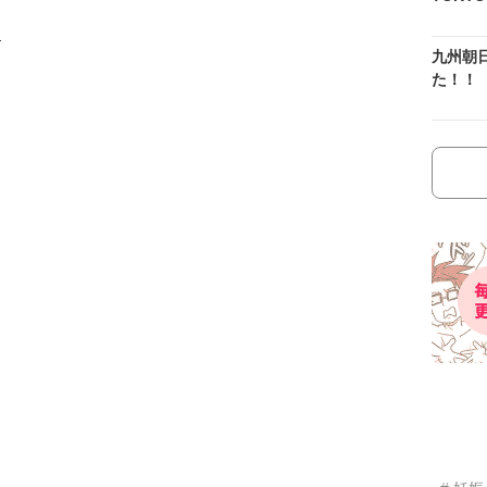
）
九州朝
た！！