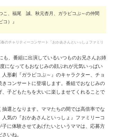
つこ、福尾 誠、秋元杏月、ガラピコぷ～の仲間
ピコ）』
NHK春のチャリティーコンサート「おかあさんといっしょファミリ
トにも、番組に出演しているいつものお兄さんお姉
年度になってもおなじみの顔ぶれが元気いっぱい
。人形劇『ガラピコぷ～』のキャラクター、チョ
続きコンサートに登場します。番組でおなじみの
げ、子どもたちを大いに楽しませてくれることで
く抽選となります。ママたちの間では高倍率でな
、人気の『おかあさんといっしょ』ファミリーコ
が子に体験させてあげたいというママは、応募方
ださいね。