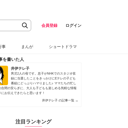
会員登録
ログイン
行事
まんが
ショートドラマ
事を書いた人
井伊テレ子
男児2人の母です。息子がNHKでのスタジオ収
録に当選したことをきっかけにEテレの子ども
番組にどっぷりハマりました♪ ママたちの忙し
の合間の安らぎに、大人も子どもも楽しめる気軽な情報
りにお伝えできたらと思います！
井伊テレ子 の記事一覧
→
注目ランキング