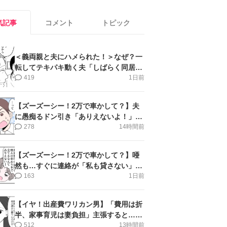
気記事
コメント
トピック
＜義両親と夫にハメられた！＞なぜ？一
転してテキパキ動く夫「しばらく同居」
提案され【第4話まんが】
419
1日前
【ズーズーシー！2万で車かして？】夫
に愚痴るドン引き「ありえないよ！」＜
第16話＞#4コマ母道場
278
14時間前
【ズーズーシー！2万で車かして？】唖
然も…すぐに連絡が「私も貸さない」＜
第15話＞#4コマ母道場
163
1日前
【イヤ！出産費ワリカン男】「費用は折
半、家事育児は妻負担」主張すると…＜
第11話＞#4コマ母道場
512
13時間前