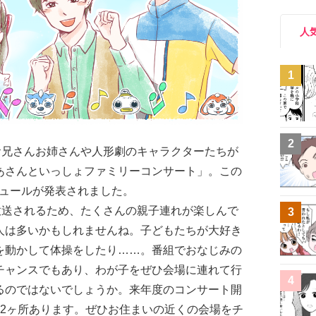
人
1
2
お兄さんお姉さんや人形劇のキャラクターたちが
あさんといっしょファミリーコンサート」。この
ジュールが発表されました。
放送されるため、たくさんの親子連れが楽しんで
3
人は多いかもしれませんね。子どもたちが大好き
を動かして体操をしたり……。番組でおなじみの
チャンスでもあり、わが子をぜひ会場に連れて行
4
るのではないでしょうか。来年度のコンサート開
12ヶ所あります。ぜひお住まいの近くの会場をチ