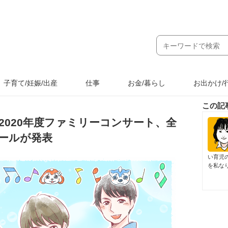
子育て/妊娠/出産
仕事
お金/暮らし
お出かけ/
この記
2020年度ファミリーコンサート、全
ュールが発表
い育児
を私な