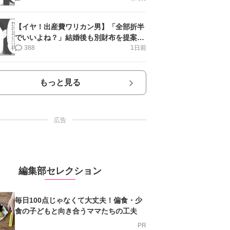
【イヤ！出産費ワリカン男】「全部折半
でいいよね？」結婚後も別財布を提案＜
第10話＞#4コマ母道場
388
1日前
もっと見る
広告
編集部セレクション
毎日100点じゃなくて大丈夫！偏食・少
食の子どもと向き合うママたちの工夫
PR