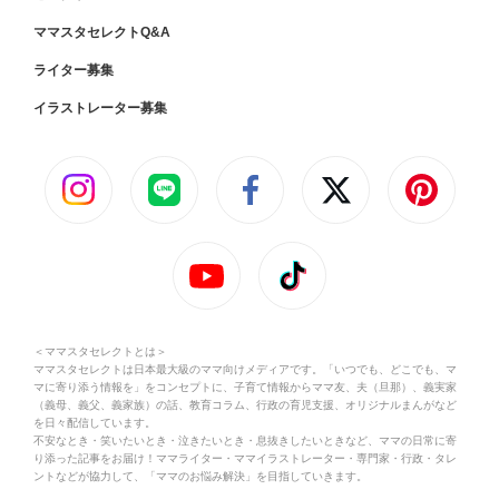
ママスタセレクトQ&A
ライター募集
イラストレーター募集
＜ママスタセレクトとは＞
ママスタセレクトは日本最大級のママ向けメディアです。「いつでも、どこでも、マ
マに寄り添う情報を」をコンセプトに、子育て情報からママ友、夫（旦那）、義実家
（義母、義父、義家族）の話、教育コラム、行政の育児支援、オリジナルまんがなど
を日々配信しています。
不安なとき・笑いたいとき・泣きたいとき・息抜きしたいときなど、ママの日常に寄
り添った記事をお届け！ママライター・ママイラストレーター・専門家・行政・タレ
ントなどが協力して、「ママのお悩み解決」を目指していきます。