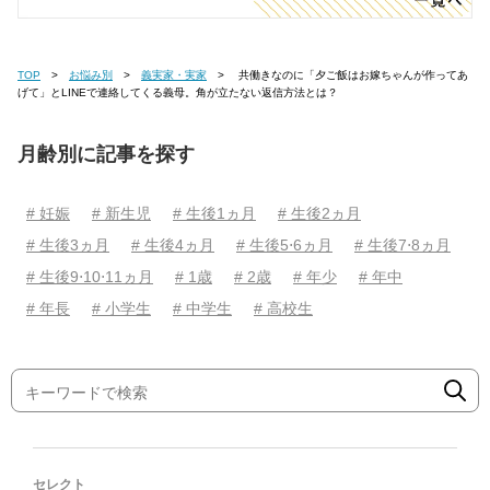
TOP
お悩み別
義実家・実家
共働きなのに「夕ご飯はお嫁ちゃんが作ってあ
げて」とLINEで連絡してくる義母。角が立たない返信方法とは？
月齢別に記事を探す
# 妊娠
# 新生児
# 生後1ヵ月
# 生後2ヵ月
# 生後3ヵ月
# 生後4ヵ月
# 生後5⋅6ヵ月
# 生後7⋅8ヵ月
# 生後9⋅10⋅11ヵ月
# 1歳
# 2歳
# 年少
# 年中
# 年長
# 小学生
# 中学生
# 高校生
セレクト