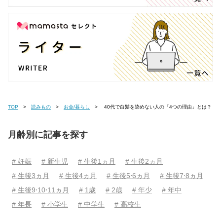
TOP
読みもの
お金/暮らし
40代で白髪を染めない人の「4つの理由」とは？
月齢別に記事を探す
# 妊娠
# 新生児
# 生後1ヵ月
# 生後2ヵ月
# 生後3ヵ月
# 生後4ヵ月
# 生後5⋅6ヵ月
# 生後7⋅8ヵ月
# 生後9⋅10⋅11ヵ月
# 1歳
# 2歳
# 年少
# 年中
# 年長
# 小学生
# 中学生
# 高校生