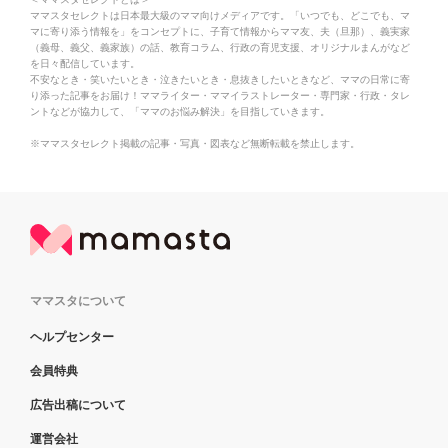
ママスタセレクトは日本最大級のママ向けメディアです。「いつでも、どこでも、マ
マに寄り添う情報を」をコンセプトに、子育て情報からママ友、夫（旦那）、義実家
（義母、義父、義家族）の話、教育コラム、行政の育児支援、オリジナルまんがなど
を日々配信しています。
不安なとき・笑いたいとき・泣きたいとき・息抜きしたいときなど、ママの日常に寄
り添った記事をお届け！ママライター・ママイラストレーター・専門家・行政・タレ
ントなどが協力して、「ママのお悩み解決」を目指していきます。
※ママスタセレクト掲載の記事・写真・図表など無断転載を禁止します。
ママスタについて
ヘルプセンター
会員特典
広告出稿について
運営会社