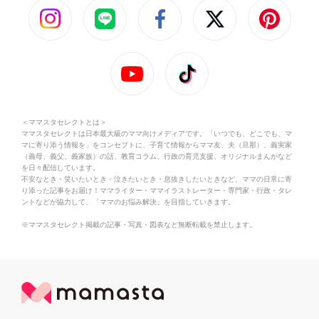
＜ママスタセレクトとは＞
ママスタセレクトは日本最大級のママ向けメディアです。「いつでも、どこでも、マ
マに寄り添う情報を」をコンセプトに、子育て情報からママ友、夫（旦那）、義実家
（義母、義父、義家族）の話、教育コラム、行政の育児支援、オリジナルまんがなど
を日々配信しています。
不安なとき・笑いたいとき・泣きたいとき・息抜きしたいときなど、ママの日常に寄
り添った記事をお届け！ママライター・ママイラストレーター・専門家・行政・タレ
ントなどが協力して、「ママのお悩み解決」を目指していきます。
※ママスタセレクト掲載の記事・写真・図表など無断転載を禁止します。