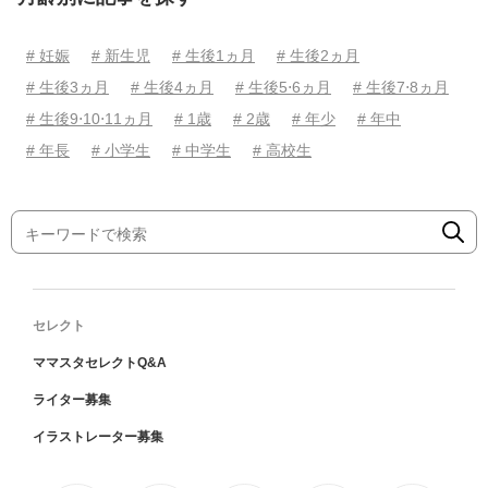
# 妊娠
# 新生児
# 生後1ヵ月
# 生後2ヵ月
# 生後3ヵ月
# 生後4ヵ月
# 生後5⋅6ヵ月
# 生後7⋅8ヵ月
# 生後9⋅10⋅11ヵ月
# 1歳
# 2歳
# 年少
# 年中
# 年長
# 小学生
# 中学生
# 高校生
セレクト
ママスタセレクトQ&A
ライター募集
イラストレーター募集