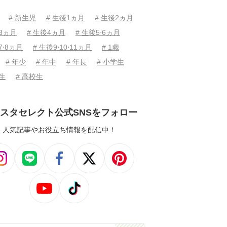
# 新生児
# 生後1ヵ月
# 生後2ヵ月
後3ヵ月
# 生後4ヵ月
# 生後5⋅6ヵ月
7⋅8ヵ月
# 生後9⋅10⋅11ヵ月
# 1歳
# 年少
# 年中
# 年長
# 小学生
学生
# 高校生
スタセレクト公式SNSをフォロー
人気記事やお役立ち情報を配信中！