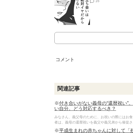
16
関連記事
※
付き合いがない義母の“還暦祝い”
い自分。どう対応するべき？
みなさん、義父母のために、お祝いの際にはお食
者は、義母の還暦祝いを義父や義兄弟から催促され
※
平成生まれの赤ちゃんに対して「