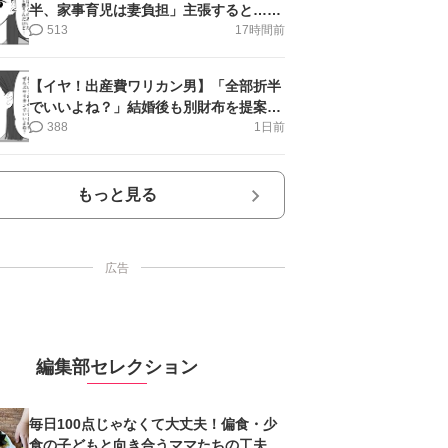
半、家事育児は妻負担」主張すると…＜
第11話＞#4コマ母道場
513
17時間前
【イヤ！出産費ワリカン男】「全部折半
でいいよね？」結婚後も別財布を提案＜
第10話＞#4コマ母道場
388
1日前
もっと見る
広告
編集部セレクション
毎日100点じゃなくて大丈夫！偏食・少
食の子どもと向き合うママたちの工夫