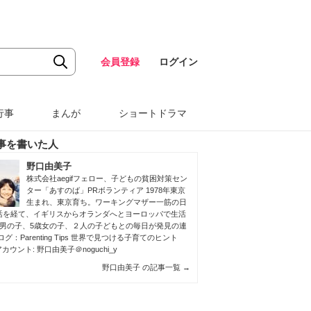
会員登録
ログイン
行事
まんが
ショートドラマ
事を書いた人
野口由美子
株式会社aegifフェロー、子どもの貧困対策セン
ター「あすのば」PRボランティア 1978年東京
生まれ、東京育ち。ワーキングマザー一筋の日
活を経て、イギリスからオランダへとヨーロッパで生活
歳男の子、5歳女の子、２人の子どもとの毎日が発見の連
ログ：
Parenting Tips 世界で見つける子育てのヒント
erアカウント: 野口由美子＠noguchi_y
野口由美子 の記事一覧
→