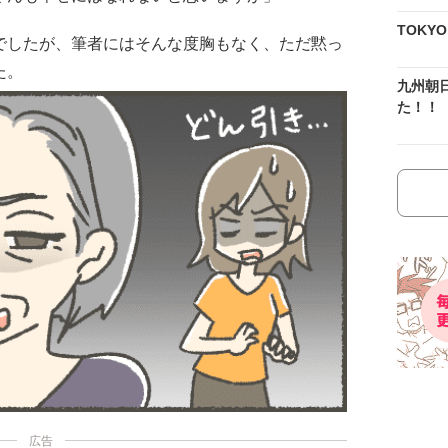
TOKY
でしたが、筆者にはそんな度胸もなく、ただ黙っ
た。
九州朝
た！！
広告