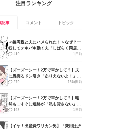
注目ランキング
気記事
コメント
トピック
＜義両親と夫にハメられた！＞なぜ？一
転してテキパキ動く夫「しばらく同居」
提案され【第4話まんが】
419
1日前
【ズーズーシー！2万で車かして？】夫
に愚痴るドン引き「ありえないよ！」＜
第16話＞#4コマ母道場
279
18時間前
【ズーズーシー！2万で車かして？】唖
然も…すぐに連絡が「私も貸さない」＜
第15話＞#4コマ母道場
163
1日前
【イヤ！出産費ワリカン男】「費用は折