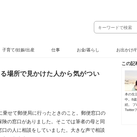
子育て/妊娠/出産
仕事
お金/暮らし
お出かけ/
この記
ある場所で見かけた人から気がつい
本の生
中。8
続。 ブ
Twitt
ーに乗せて郵便局に行ったときのこと。郵便窓口の
保険の窓口がありました。そこでは筆者の母と同
窓口の人に相談をしていました。大きな声で相談