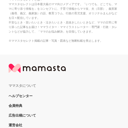
ママスタセレクトは日本最大級のママ向けメディアです。「いつでも、どこでも、マ
マに寄り添う情報を」をコンセプトに、子育て情報からママ友、夫（旦那）、義実家
（義母、義父、義家族）の話、教育コラム、行政の育児支援、オリジナルまんがなど
を日々配信しています。
不安なとき・笑いたいとき・泣きたいとき・息抜きしたいときなど、ママの日常に寄
り添った記事をお届け！ママライター・ママイラストレーター・専門家・行政・タレ
ントなどが協力して、「ママのお悩み解決」を目指していきます。
※ママスタセレクト掲載の記事・写真・図表など無断転載を禁止します。
ママスタについて
ヘルプセンター
会員特典
広告出稿について
運営会社