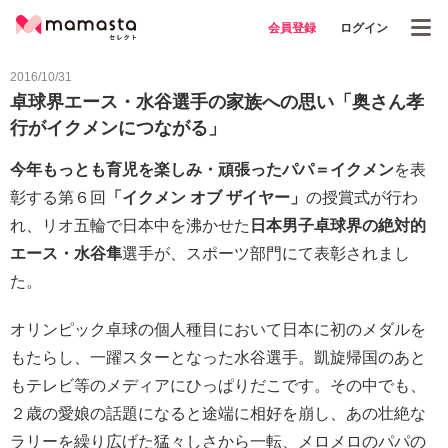
会員登録
ログイン
2016/10/31
卓球界エース・水谷選手の家族への思い「奥さん孝
行がイクメンにつながる」
今年もっとも育児を楽しみ・頑張ったパパ＝イクメン
を表
彰する第６回
「イクメン オブ ザイヤー」
の授賞式が行わ
れ、リオ五輪で日本中を沸かせた
日本男子卓球界の絶対的
エース・水谷隼
選手が、スポーツ部門にて表彰されまし
た。
オリンピック卓球の個人種目において日本に初のメダルを
もたらし、一躍スターとなった水谷選手。凱旋帰国のあと
もテレビ等のメディアにひっぱりだこです。その中でも、
２歳の愛娘の話題になると途端に相好を崩し、あの壮絶な
ラリーを繰り広げた猛々しさから一転、メロメロのパパの