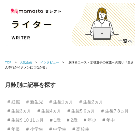
TOP
人気企画
インタビュー
卓球界エース・水谷選手の家族への思い「奥さ
ん孝行がイクメンにつながる」
月齢別に記事を探す
# 妊娠
# 新生児
# 生後1ヵ月
# 生後2ヵ月
# 生後3ヵ月
# 生後4ヵ月
# 生後5⋅6ヵ月
# 生後7⋅8ヵ月
# 生後9⋅10⋅11ヵ月
# 1歳
# 2歳
# 年少
# 年中
# 年長
# 小学生
# 中学生
# 高校生