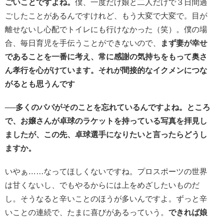
ごいことですよね。
僕、一度だけ娘と二人だけで３日間過
ごしたことがあるんですけれど、もう大変で大変で。目が
離せないし心配でトイレにも行けなかった（笑）。僕の場
合、毎日育児を手伝うことができないので、
まず妻が幸せ
であることを一番に考え、常に感謝の気持ちをもって奥さ
ん孝行を心がけています。それが間接的なイクメンにつな
がるとも思うんです
──多くのパパがそのことを忘れているんですよね。ところ
で、お嬢さんが卓球のラケットを持っている写真を拝見し
ましたが、この先、卓球選手になりたいと言ったらどうし
ますか。
いやぁ……なってほしくないですね。プロスポーツの世界
は甘くないし、でもやるからには上をめざしたいものだ
し。そうなると辛いことのほうが多いんですよ。ずっと辛
いことの連続で、たまに喜びがあるっていう。
できれば娘