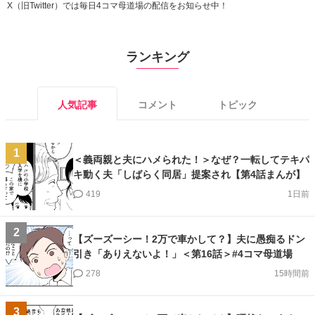
X（旧Twitter）では毎日4コマ母道場の配信をお知らせ中！
ランキング
人気記事
コメント
トピック
1
＜義両親と夫にハメられた！＞なぜ？一転してテキパ
キ動く夫「しばらく同居」提案され【第4話まんが】
419
1日前
2
【ズーズーシー！2万で車かして？】夫に愚痴るドン
引き「ありえないよ！」＜第16話＞#4コマ母道場
278
15時間前
3