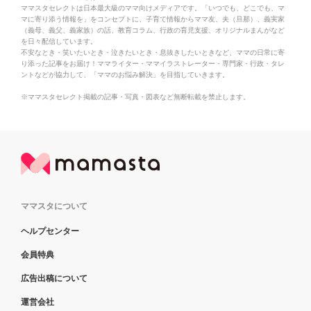
ママスタセレクトは日本最大級のママ向けメディアです。「いつでも、どこでも、マ
マに寄り添う情報を」をコンセプトに、子育て情報からママ友、夫（旦那）、義実家
（義母、義父、義家族）の話、教育コラム、行政の育児支援、オリジナルまんがなど
を日々配信しています。
不安なとき・笑いたいとき・泣きたいとき・息抜きしたいときなど、ママの日常に寄
り添った記事をお届け！ママライター・ママイラストレーター・専門家・行政・タレ
ントなどが協力して、「ママのお悩み解決」を目指していきます。
※ママスタセレクト掲載の記事・写真・図表など無断転載を禁止します。
ママスタについて
ヘルプセンター
会員特典
広告出稿について
運営会社