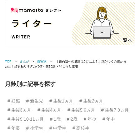
TOP
まんが
義実家
【義両親への感謝は5万以上？】気がつくの遅かっ
た…！姉を頼りすぎた代償＜第10話＞#4コマ母道場
月齢別に記事を探す
# 妊娠
# 新生児
# 生後1ヵ月
# 生後2ヵ月
# 生後3ヵ月
# 生後4ヵ月
# 生後5⋅6ヵ月
# 生後7⋅8ヵ月
# 生後9⋅10⋅11ヵ月
# 1歳
# 2歳
# 年少
# 年中
# 年長
# 小学生
# 中学生
# 高校生