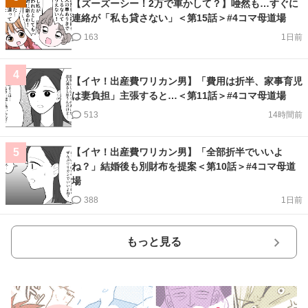
【ズーズーシー！2万で車かして？】唖然も…すぐに
連絡が「私も貸さない」＜第15話＞#4コマ母道場
163
1日前
4
【イヤ！出産費ワリカン男】「費用は折半、家事育児
は妻負担」主張すると…＜第11話＞#4コマ母道場
513
14時間前
【イヤ！出産費ワリカン男】「全部折半でいいよ
5
ね？」結婚後も別財布を提案＜第10話＞#4コマ母道
場
388
1日前
もっと見る