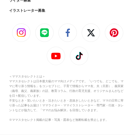
ライター募集
イラストレーター募集
＜ママスタセレクトとは＞
ママスタセレクトは日本最大級のママ向けメディアです。「いつでも、どこでも、マ
マに寄り添う情報を」をコンセプトに、子育て情報からママ友、夫（旦那）、義実家
（義母、義父、義家族）の話、教育コラム、行政の育児支援、オリジナルまんがなど
を日々配信しています。
不安なとき・笑いたいとき・泣きたいとき・息抜きしたいときなど、ママの日常に寄
り添った記事をお届け！ママライター・ママイラストレーター・専門家・行政・タレ
ントなどが協力して、「ママのお悩み解決」を目指していきます。
※ママスタセレクト掲載の記事・写真・図表など無断転載を禁止します。