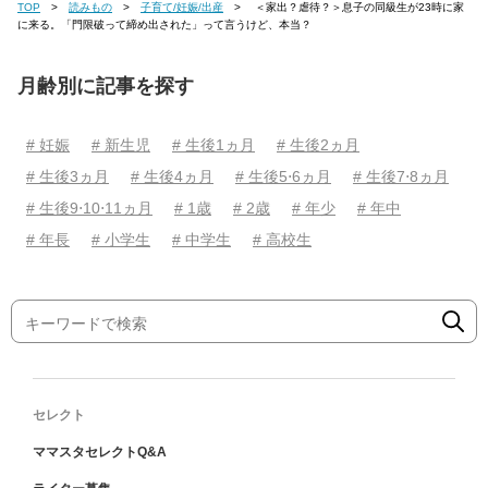
TOP
読みもの
子育て/妊娠/出産
＜家出？虐待？＞息子の同級生が23時に家
に来る。「門限破って締め出された」って言うけど、本当？
月齢別に記事を探す
# 妊娠
# 新生児
# 生後1ヵ月
# 生後2ヵ月
# 生後3ヵ月
# 生後4ヵ月
# 生後5⋅6ヵ月
# 生後7⋅8ヵ月
# 生後9⋅10⋅11ヵ月
# 1歳
# 2歳
# 年少
# 年中
# 年長
# 小学生
# 中学生
# 高校生
セレクト
ママスタセレクトQ&A