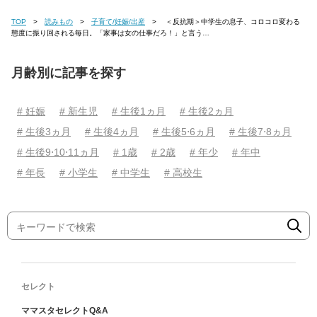
TOP
読みもの
子育て/妊娠/出産
＜反抗期＞中学生の息子、コロコロ変わる
態度に振り回される毎日。「家事は女の仕事だろ！」と言う…
月齢別に記事を探す
# 妊娠
# 新生児
# 生後1ヵ月
# 生後2ヵ月
# 生後3ヵ月
# 生後4ヵ月
# 生後5⋅6ヵ月
# 生後7⋅8ヵ月
# 生後9⋅10⋅11ヵ月
# 1歳
# 2歳
# 年少
# 年中
# 年長
# 小学生
# 中学生
# 高校生
セレクト
ママスタセレクトQ&A