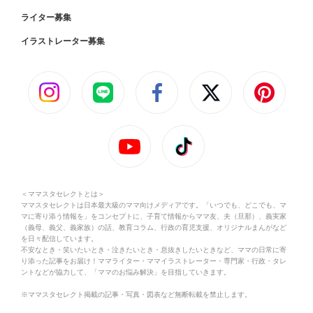
ライター募集
イラストレーター募集
＜ママスタセレクトとは＞
ママスタセレクトは日本最大級のママ向けメディアです。「いつでも、どこでも、マ
マに寄り添う情報を」をコンセプトに、子育て情報からママ友、夫（旦那）、義実家
（義母、義父、義家族）の話、教育コラム、行政の育児支援、オリジナルまんがなど
を日々配信しています。
不安なとき・笑いたいとき・泣きたいとき・息抜きしたいときなど、ママの日常に寄
り添った記事をお届け！ママライター・ママイラストレーター・専門家・行政・タレ
ントなどが協力して、「ママのお悩み解決」を目指していきます。
※ママスタセレクト掲載の記事・写真・図表など無断転載を禁止します。